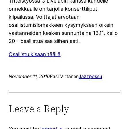
Yhteistyössä G Livelabin kanssa kahdelle
onnekkaalle on tarjolla konserttiliput
kilpailussa. Voittajat arvotaan
osallistumislomakkeen kysymykseen oikein
vastanneiden kesken sunnuntaina 13.11. kello
20 – osallistua saa siihen asti.
Osallistu kisaan täällä
.
November 11, 2016
Pasi Virtanen
Jazzpossu
Leave a Reply
You must be
logged in
to post a comment.