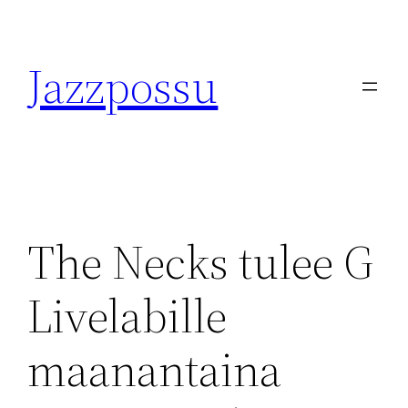
Skip
to
Jazzpossu
content
The Necks tulee G
Livelabille
maanantaina