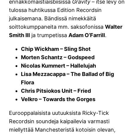
ennakkomaistiaisbiisissä
Gravity
– itse levy on
tulossa huhtikussa Edition Recordsin
julkaisemana. Bändissä nimekkäitä
soittokumppaneita mm. saksofonissa
Walter
Smith III
ja trumpetissa
Adam O’Farrill
.
Chip Wickham – Sling Shot
Morten Schantz – Godspeed
Nicolas Kummert – Hallelujah
Lisa Mezzacappa – The Ballad of Big
Flora
Chris Pitsiokos Unit – Fried
Velkro – Towards the Gorges
Eurooppalaisista uutuuksista Ricky-Tick
Recordsin soundeja kaipailevia varmasti
miellyttää Manchesteristä kotoisin olevan,