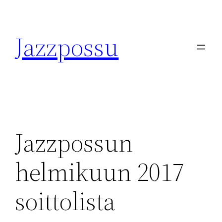
Skip
to
Jazzpossu
content
Jazzpossun
helmikuun 2017
soittolista