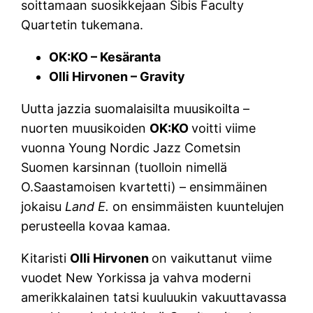
soittamaan suosikkejaan Sibis Faculty
Quartetin tukemana.
OK:KO – Kesäranta
Olli Hirvonen – Gravity
Uutta jazzia suomalaisilta muusikoilta –
nuorten muusikoiden
OK:KO
voitti viime
vuonna Young Nordic Jazz Cometsin
Suomen karsinnan (tuolloin nimellä
O.Saastamoisen kvartetti) – ensimmäinen
jokaisu
Land E.
on ensimmäisten kuuntelujen
perusteella kovaa kamaa.
Kitaristi
Olli Hirvonen
on vaikuttanut viime
vuodet New Yorkissa ja vahva moderni
amerikkalainen tatsi kuuluukin vakuuttavassa