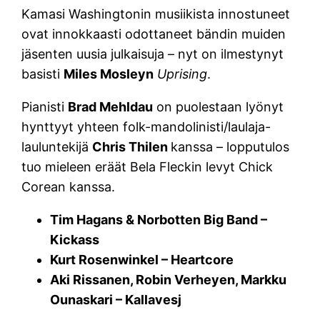
Kamasi Washingtonin musiikista innostuneet
ovat innokkaasti odottaneet bändin muiden
jäsenten uusia julkaisuja – nyt on ilmestynyt
basisti
Miles Mosleyn
Uprising
.
Pianisti
Brad Mehldau
on puolestaan lyönyt
hynttyyt yhteen folk-mandolinisti/laulaja-
lauluntekijä
Chris Thilen
kanssa – lopputulos
tuo mieleen eräät Bela Fleckin levyt Chick
Corean kanssa.
Tim Hagans & Norbotten Big Band –
Kickass
Kurt Rosenwinkel – Heartcore
Aki Rissanen, Robin Verheyen, Markku
Ounaskari – Kallavesj