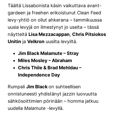
Täältä Lissabonista käsin vaikuttava avant-
gardeen ja freehen erikoistunut Clean Feed
levy-yhtiö on ollut ahkerana – tammikuussa
uusia levyjä on ilmestynyt jo useita – tässä
näytteitä
Lisa Mezzacappan
,
Chris Pitsiokos
Unitin
ja
Velkron
uusilta levyiltä.
Jim Black Malamute – Stray
Miles Mosley – Abraham
Chris Thile & Brad Mehldau –
Independence Day
Rumpali
Jim Black
on suhteellisen
onnistuneesti yhdistänyt jazzin luovuutta
sähkösoittimien pörinään – homma jatkuu
uudella
Malamute
-levyllä.