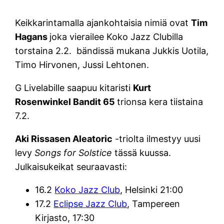
Keikkarintamalla ajankohtaisia nimiä ovat
Tim
Hagans
joka vierailee Koko Jazz Clubilla
torstaina 2.2. bändissä mukana Jukkis Uotila,
Timo Hirvonen, Jussi Lehtonen.
G Livelabille saapuu kitaristi
Kurt
Rosenwinkel
Bandit 65
trionsa kera tiistaina
7.2.
Aki Rissasen Aleatoric
-triolta ilmestyy uusi
levy
Songs for Solstice
tässä kuussa.
Julkaisukeikat seuraavasti:
16.2
Koko Jazz Club
, Helsinki 21:00
17.2
Eclipse Jazz Club
, Tampereen
Kirjasto, 17:30