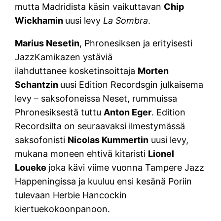
mutta Madridista käsin vaikuttavan
Chip
Wickhamin
uusi levy
La Sombra
.
Marius Nesetin
, Phronesiksen ja erityisesti
JazzKamikazen ystäviä
ilahduttanee kosketinsoittaja
Morten
Schantzin
uusi Edition Recordsgin julkaisema
levy – saksofoneissa Neset, rummuissa
Phronesiksestä tuttu
Anton Eger
. Edition
Recordsilta on seuraavaksi ilmestymässä
saksofonisti
Nicolas Kummertin
uusi levy,
mukana moneen ehtivä kitaristi
Lionel
Loueke
joka kävi viime vuonna Tampere Jazz
Happeningissa ja kuuluu ensi kesänä Poriin
tulevaan Herbie Hancockin
kiertuekokoonpanoon.