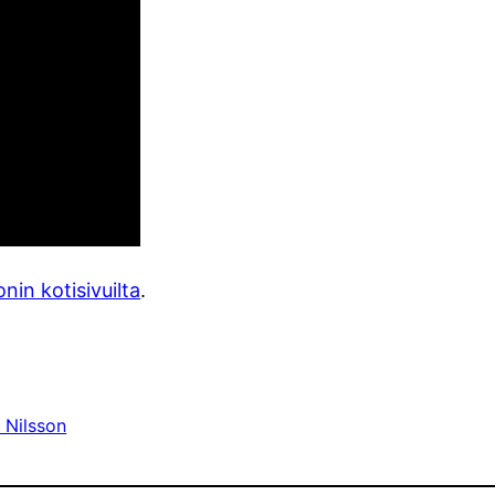
onin kotisivuilta
.
 Nilsson