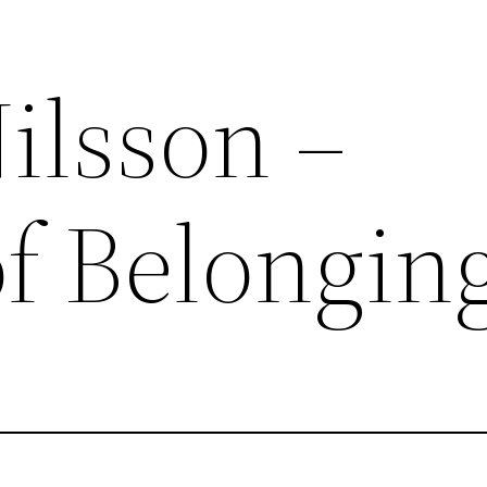
ilsson –
f Belongin