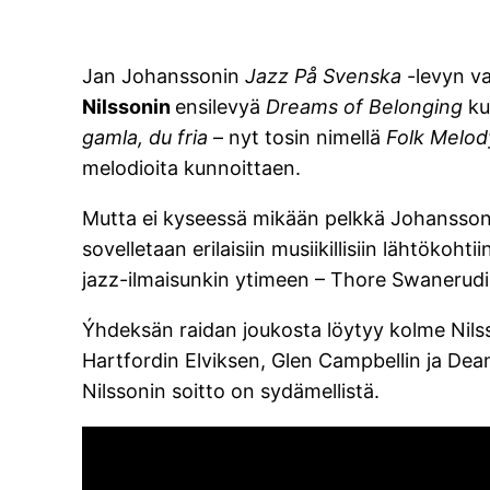
Jan Johanssonin
Jazz På Svenska
-levyn va
Nilssonin
ensilevyä
Dreams of Belonging
ku
gamla, du fria
– nyt tosin nimellä
Folk Melo
melodioita kunnoittaen.
Mutta ei kyseessä mikään pelkkä Johanssonin
sovelletaan erilaisiin musiikillisiin lähtöko
jazz-ilmaisunkin ytimeen – Thore Swanerud
Ýhdeksän raidan joukosta löytyy kolme Nilsson
Hartfordin Elviksen, Glen Campbellin ja Dea
Nilssonin soitto on sydämellistä.