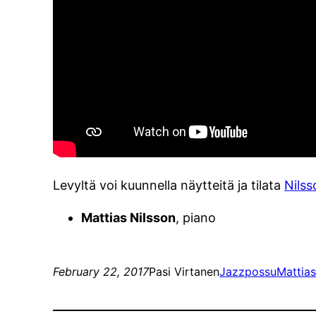
Levyltä voi kuunnella näytteitä ja tilata
Nilss
Mattias Nilsson
, piano
February 22, 2017
Pasi Virtanen
Jazzpossu
Mattias