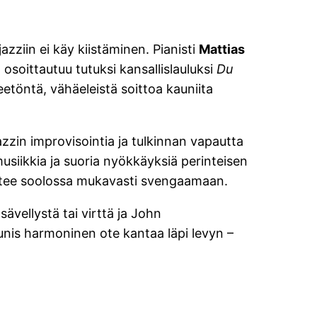
azziin ei käy kiistäminen. Pianisti
Mattias
osoittautuu tutuksi kansallislauluksi
Du
reetöntä, vähäeleistä soittoa kauniita
zin improvisointia ja tulkinnan vapautta
musiikkia ja suoria nyökkäyksiä perinteisen
lähtee soolossa mukavasti svengaamaan.
ävellystä tai virttä ja John
unis harmoninen ote kantaa läpi levyn –