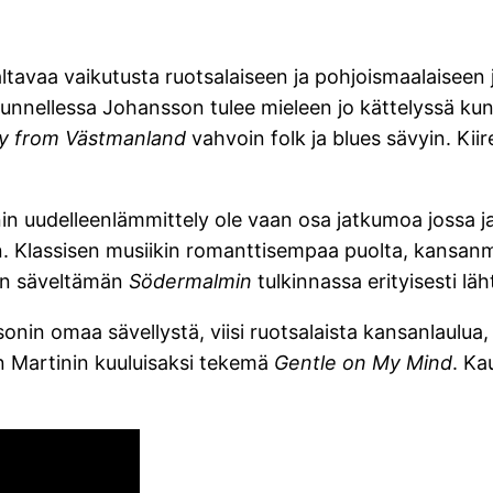
ltavaa vaikutusta ruotsalaiseen ja pohjoismaalaiseen j
unnellessa Johansson tulee mieleen jo kättelyssä kun 
dy from Västmanland
vahvoin folk ja blues sävyin. Kii
 uudelleenlämmittely ole vaan osa jatkumoa jossa jaz
htiin. Klassisen musiikin romanttisempaa puolta, kansan
in säveltämän
Södermalmin
tulkinnassa erityisesti 
in omaa sävellystä, viisi ruotsalaista kansanlaulua, s
n Martinin kuuluisaksi tekemä
Gentle on My Mind
. Ka