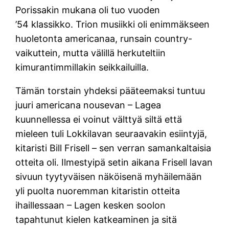
Porissakin mukana oli tuo vuoden
’54 klassikko. Trion musiikki oli enimmäkseen
huoletonta americanaa, runsain country-
vaikuttein, mutta välillä herkuteltiin
kimurantimmillakin seikkailuilla.
Tämän torstain yhdeksi pääteemaksi tuntuu
juuri americana nousevan – Lagea
kuunnellessa ei voinut välttyä siltä että
mieleen tuli Lokkilavan seuraavakin esiintyjä,
kitaristi Bill Frisell – sen verran samankaltaisia
otteita oli. Ilmestyipä setin aikana Frisell lavan
sivuun tyytyväisen näköisenä myhäilemään
yli puolta nuoremman kitaristin otteita
ihaillessaan – Lagen kesken soolon
tapahtunut kielen katkeaminen ja sitä