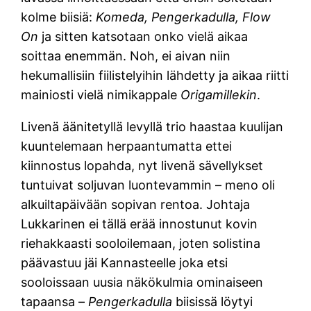
kolme biisiä:
Komeda, Pengerkadulla, Flow
On
ja sitten katsotaan onko vielä aikaa
soittaa enemmän. Noh, ei aivan niin
hekumallisiin fiilistelyihin lähdetty ja aikaa riitti
mainiosti vielä nimikappale
Origamillekin
.
Livenä äänitetyllä levyllä trio haastaa kuulijan
kuuntelemaan herpaantumatta ettei
kiinnostus lopahda, nyt livenä sävellykset
tuntuivat soljuvan luontevammin – meno oli
alkuiltapäivään sopivan rentoa. Johtaja
Lukkarinen ei tällä erää innostunut kovin
riehakkaasti sooloilemaan, joten solistina
päävastuu jäi Kannasteelle joka etsi
sooloissaan uusia näkökulmia ominaiseen
tapaansa –
Pengerkadulla
biisissä löytyi