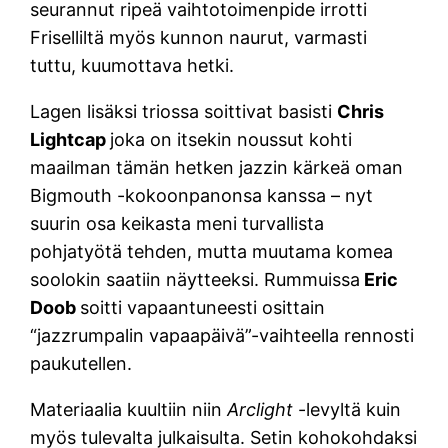
seurannut ripeä vaihtotoimenpide irrotti
Friselliltä myös kunnon naurut, varmasti
tuttu, kuumottava hetki.
Lagen lisäksi triossa soittivat basisti
Chris
Lightcap
joka on itsekin noussut kohti
maailman tämän hetken jazzin kärkeä oman
Bigmouth -kokoonpanonsa kanssa – nyt
suurin osa keikasta meni turvallista
pohjatyötä tehden, mutta muutama komea
soolokin saatiin näytteeksi. Rummuissa
Eric
Doob
soitti vapaantuneesti osittain
“jazzrumpalin vapaapäivä”-vaihteella rennosti
paukutellen.
Materiaalia kuultiin niin
Arclight
-levyltä kuin
myös tulevalta julkaisulta. Setin kohokohdaksi