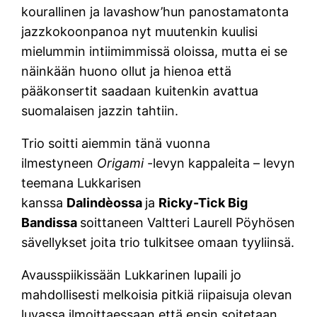
kourallinen ja lavashow’hun panostamatonta
jazzkokoonpanoa nyt muutenkin kuulisi
mielummin intiimimmissä oloissa, mutta ei se
näinkään huono ollut ja hienoa että
pääkonsertit saadaan kuitenkin avattua
suomalaisen jazzin tahtiin.
Trio soitti aiemmin tänä vuonna
ilmestyneen
Origami
-levyn kappaleita – levyn
teemana Lukkarisen
kanssa
Dalindèossa
ja
Ricky-Tick Big
Bandissa
soittaneen Valtteri Laurell Pöyhösen
sävellykset joita trio tulkitsee omaan tyyliinsä.
Avausspiikissään Lukkarinen lupaili jo
mahdollisesti melkoisia pitkiä riipaisuja olevan
luvassa ilmoittaessaan että ensin soitetaan