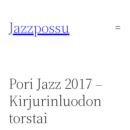
Skip
to
Jazzpossu
content
Pori Jazz 2017 –
Kirjurinluodon
torstai