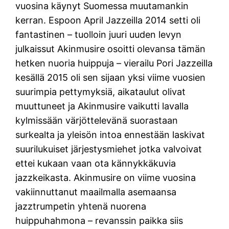
vuosina käynyt Suomessa muutamankin
kerran. Espoon April Jazzeilla 2014 setti oli
fantastinen – tuolloin juuri uuden levyn
julkaissut Akinmusire osoitti olevansa tämän
hetken nuoria huippuja – vierailu Pori Jazzeilla
kesällä 2015 oli sen sijaan yksi viime vuosien
suurimpia pettymyksiä, aikataulut olivat
muuttuneet ja Akinmusire vaikutti lavalla
kylmissään värjöttelevänä suorastaan
surkealta ja yleisön intoa ennestään laskivat
suurilukuiset järjestysmiehet jotka valvoivat
ettei kukaan vaan ota kännykkäkuvia
jazzkeikasta. Akinmusire on viime vuosina
vakiinnuttanut maailmalla asemaansa
jazztrumpetin yhtenä nuorena
huippuhahmona – revanssin paikka siis