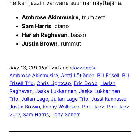
hetken jazzin vahvana suunnannäyttäjänä.
Ambrose Akinmusire
, trumpetti
Sam Harris
, piano
Harish Raghavan
, basso
Justin Brown
, rummut
July 13, 2017
Pasi Virtanen
Jazzpossu
Ambrose Akinmusire
, 
Antti Lötjönen
, 
Bill Frisell
, 
Bill
Frisell Trio
, 
Chris Lightcap
, 
Eric Doob
, 
Harish
Raghavan
, 
Jaska Lukkarinen
, 
Jaska Lukkarinen
Trio
, 
Julian Lage
, 
Julian Lage Trio
, 
Jussi Kannaste
, 
Justin Brown
, 
Kenny Wollesen
, 
Pori Jazz
, 
Pori Jazz
2017
, 
Sam Harris
, 
Tony Scherr