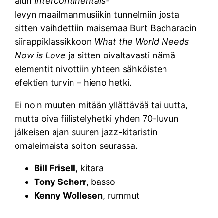
alun
Intercontinentals-
levyn maailmanmusiikin tunnelmiin josta
sitten vaihdettiin maisemaa Burt Bacharacin
siirappiklassikkoon
What the World Needs
Now is Love
ja sitten oivaltavasti nämä
elementit nivottiin yhteen sähköisten
efektien turvin – hieno hetki.
Ei noin muuten mitään yllättävää tai uutta,
mutta oiva fiilistelyhetki yhden 70-luvun
jälkeisen ajan suuren jazz-kitaristin
omaleimaista soiton seurassa.
Bill Frisell
, kitara
Tony Scherr
, basso
Kenny Wollesen
, rummut