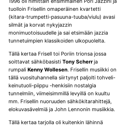
1996 oli nimittäin ensimmäinen Pori Jazzini ja
tuolloin Frisellin omaperäinen kvartetti
(kitara-trumpetti-pasuuna-tuuba/viulu) avasi
silmät ja korvat nykyjazzin
monimuotoisuudelle ja sai etsimään jazzia
tunnetuimpien klassikoiden ulkopuolelta.
Tällä kertaa Frisell toi Poriin trionsa jossa
soittavat sähköbasisti
Tony Scherr
ja
rumpali
Kenny Wollesen
. Frisellin musiikki on
tällä vuosituhannella siirtynyt paljolti tohveli-
keinutuoli-piippu -henkisiin nostalgia
tunnelmiin, viimeisimmillä levyillä on kuultu
mm. Frisellin nuoruuden sähkökitarahittejä,
elokuvasävelmiä ja John Lennonin musiikkia.
Tällä kertaa tarjolla oli kuitenkin lähinnä