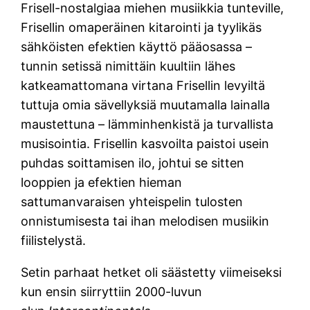
Frisell-nostalgiaa miehen musiikkia tunteville,
Frisellin omaperäinen kitarointi ja tyylikäs
sähköisten efektien käyttö pääosassa –
tunnin setissä nimittäin kuultiin lähes
katkeamattomana virtana Frisellin levyiltä
tuttuja omia sävellyksiä muutamalla lainalla
maustettuna – lämminhenkistä ja turvallista
musisointia. Frisellin kasvoilta paistoi usein
puhdas soittamisen ilo, johtui se sitten
looppien ja efektien hieman
sattumanvaraisen yhteispelin tulosten
onnistumisesta tai ihan melodisen musiikin
fiilistelystä.
Setin parhaat hetket oli säästetty viimeiseksi
kun ensin siirryttiin 2000-luvun