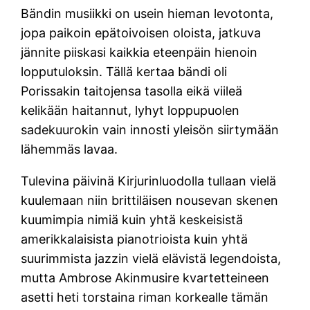
Bändin musiikki on usein hieman levotonta,
jopa paikoin epätoivoisen oloista, jatkuva
jännite piiskasi kaikkia eteenpäin hienoin
lopputuloksin. Tällä kertaa bändi oli
Porissakin taitojensa tasolla eikä viileä
kelikään haitannut, lyhyt loppupuolen
sadekuurokin vain innosti yleisön siirtymään
lähemmäs lavaa.
Tulevina päivinä Kirjurinluodolla tullaan vielä
kuulemaan niin brittiläisen nousevan skenen
kuumimpia nimiä kuin yhtä keskeisistä
amerikkalaisista pianotrioista kuin yhtä
suurimmista jazzin vielä elävistä legendoista,
mutta Ambrose Akinmusire kvartetteineen
asetti heti torstaina riman korkealle tämän