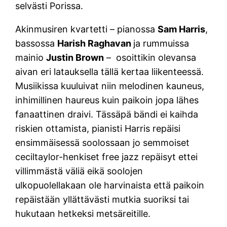
selvästi Porissa.
Akinmusiren kvartetti – pianossa
Sam Harris
,
bassossa
Harish Raghavan
ja rummuissa
mainio
Justin Brown
– osoittikin olevansa
aivan eri latauksella tällä kertaa liikenteessä.
Musiikissa kuuluivat niin melodinen kauneus,
inhimillinen haureus kuin paikoin jopa lähes
fanaattinen draivi. Tässäpä bändi ei kaihda
riskien ottamista, pianisti Harris repäisi
ensimmäisessä soolossaan jo semmoiset
ceciltaylor-henkiset free jazz repäisyt ettei
villimmästä väliä eikä soolojen
ulkopuolellakaan ole harvinaista että paikoin
repäistään yllättävästi mutkia suoriksi tai
hukutaan hetkeksi metsäreitille.