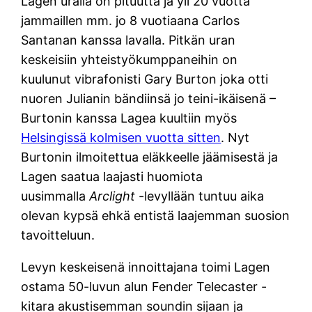
Lagen uralla on pituutta ja yli 20 vuotta
jammaillen mm. jo 8 vuotiaana Carlos
Santanan kanssa lavalla. Pitkän uran
keskeisiin yhteistyökumppaneihin on
kuulunut vibrafonisti Gary Burton joka otti
nuoren Julianin bändiinsä jo teini-ikäisenä –
Burtonin kanssa Lagea kuultiin myös
Helsingissä kolmisen vuotta sitten
. Nyt
Burtonin ilmoitettua eläkkeelle jäämisestä ja
Lagen saatua laajasti huomiota
uusimmalla
Arclight
-levyllään tuntuu aika
olevan kypsä ehkä entistä laajemman suosion
tavoitteluun.
Levyn keskeisenä innoittajana toimi Lagen
ostama 50-luvun alun Fender Telecaster -
kitara akustisemman soundin sijaan ja