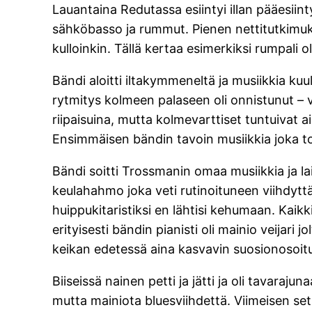
Lauantaina Redutassa esiintyi illan pääesii
sähköbasso ja rummut. Pienen nettitutkimukse
kulloinkin. Tällä kertaa esimerkiksi rumpali o
Bändi aloitti iltakymmeneltä ja musiikkia kuu
rytmitys kolmeen palaseen oli onnistunut –
riipaisuina, mutta kolmevarttiset tuntuivat 
Ensimmäisen bändin tavoin musiikkia joka to
Bändi soitti Trossmanin omaa musiikkia ja lai
keulahahmo joka veti rutinoituneen viihdytt
huippukitaristiksi en lähtisi kehumaan. Kaikk
erityisesti bändin pianisti oli mainio veijari 
keikan edetessä aina kasvavin suosionosoitu
Biiseissä nainen petti ja jätti ja oli tavaraj
mutta mainiota bluesviihdettä. Viimeisen set