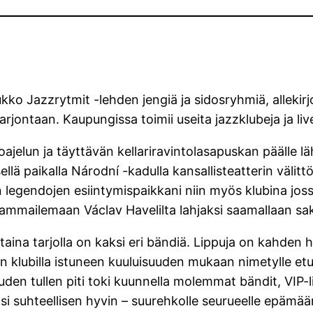
ko Jazzrytmit -lehden jengiä ja sidosryhmiä, allekirjo
jontaan. Kaupungissa toimii useita jazzklubeja ja live
ajelun ja täyttävän kellariravintolasapuskan päälle l
llä paikalla Národní -kadulla kansallisteatterin väli
zin legendojen esiintymispaikkani niin myös klubina jos
 jammailemaan Václav Havelilta lahjaksi saamallaan sak
antaina tarjolla on kaksi eri bändiä. Lippuja on kahde
n klubilla istuneen kuuluisuuden mukaan nimetylle etu
uden tullen piti toki kuunnella molemmat bändit, VIP-lipui
si suhteellisen hyvin – suurehkolle seurueelle epämää