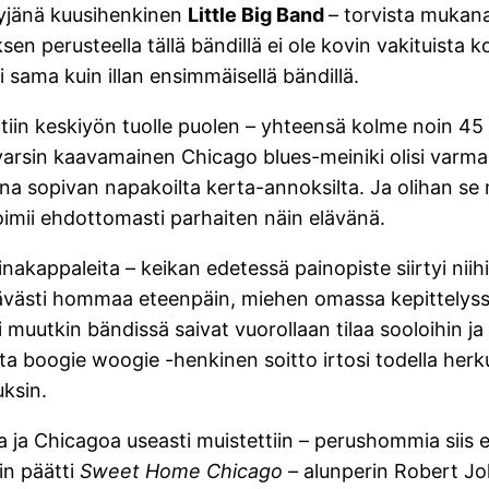
ntyjänä kuusihenkinen
Little Big Band
– torvista mukana 
n perusteella tällä bändillä ei ole kovin vakituista
li sama kuin illan ensimmäisellä bändillä.
ltiin keskiyön tuolle puolen – yhteensä kolme noin 45 
 varsin kaavamainen Chicago blues-meiniki olisi varm
aina sopivan napakoilta kerta-annoksilta. Ja olihan s
imii ehdottomasti parhaiten näin elävänä.
nakappaleita – keikan edetessä painopiste siirtyi niihin
ävästi hommaa eteenpäin, miehen omassa kepittelyssä 
i muutkin bändissä saivat vuorollaan tilaa sooloihin ja 
jolta boogie woogie -henkinen soitto irtosi todella herku
ksin.
unaa ja Chicagoa useasti muistettiin – perushommia siis
in päätti
Sweet Home Chicago –
alunperin Robert Joh