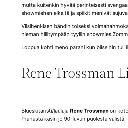
mutta kuitenkin hyvää perinteisesti svengaavaa
showmiehen elkeitä ja spiikit menivät sujuvas
Viisihenkisen bändin toiseksi voimahahmoksi
hieman hillitympään tyyliin showmies Zomme
Loppua kohti meno parani kun biiseihin tuli l
Rene Trossman Li
Blueskitaristi/laulaja
Rene Trossman
on koto
Prahasta käsin jo 90-luvun puolesta välistä.