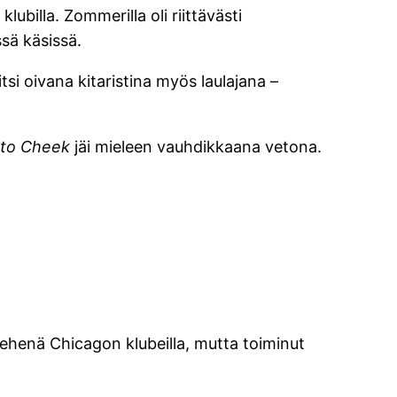
ubilla. Zommerilla oli riittävästi
ssä käsissä.
si oivana kitaristina myös laulajana –
 to Cheek
jäi mieleen vauhdikkaana vetona.
ehenä Chicagon klubeilla, mutta toiminut