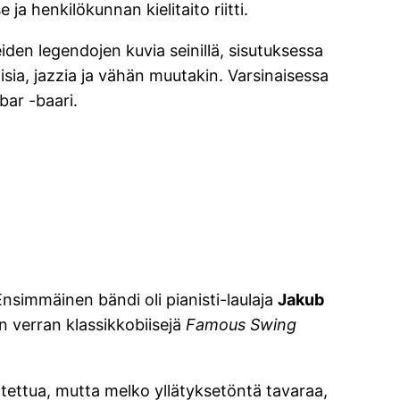
ja henkilökunnan kielitaito riitti.
eiden legendojen kuvia seinillä, sisutuksessa
aisia, jazzia ja vähän muutakin. Varsinaisessa
bar -baari.
Ensimmäinen bändi oli pianisti-laulaja
Jakub
n verran klassikkobiisejä
Famous Swing
 soitettua, mutta melko yllätyksetöntä tavaraa,