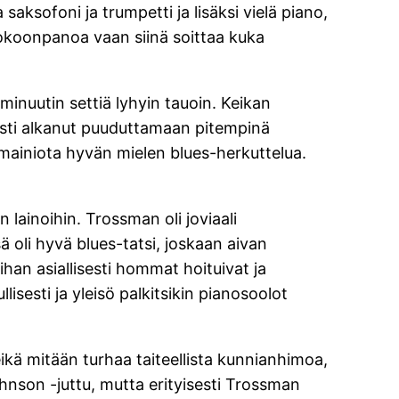
saksofoni ja trumpetti ja lisäksi vielä piano,
 kokoonpanoa vaan siinä soittaa kuka
minuutin settiä lyhyin tauoin. Keikan
asti alkanut puuduttamaan pitempinä
e mainiota hyvän mielen blues-herkuttelua.
 lainoihin. Trossman oli joviaali
oli hyvä blues-tatsi, joskaan aivan
ihan asiallisesti hommat hoituivat ja
llisesti ja yleisö palkitsikin pianosoolot
 eikä mitään turhaa taiteellista kunnianhimoa,
nson -juttu, mutta erityisesti Trossman