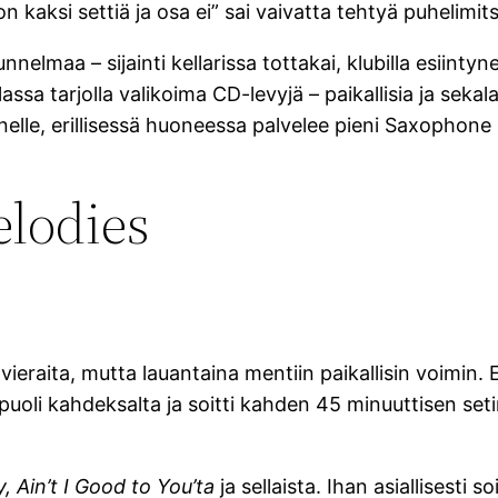
 kaksi settiä ja osa ei” sai vaivatta tehtyä puhelimitse 
elmaa – sijainti kellarissa tottakai, klubilla esiintyn
ssa tarjolla valikoima CD-levyjä – paikallisia ja sekal
nelle, erillisessä huoneessa palvelee pieni Saxophone 
lodies
vieraita, mutta lauantaina mentiin paikallisin voimin. 
uoli kahdeksalta ja soitti kahden 45 minuuttisen seti
, Ain’t I Good to You’ta
ja sellaista. Ihan asiallisesti