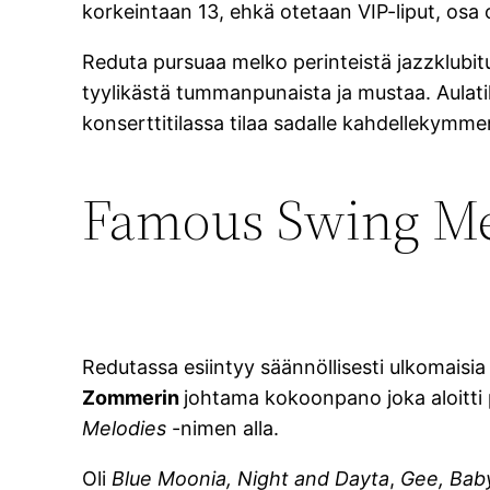
korkeintaan 13, ehkä otetaan VIP-liput, osa on
Reduta pursuaa melko perinteistä jazzklubitunn
tyylikästä tummanpunaista ja mustaa. Aulatila
konserttitilassa tilaa sadalle kahdellekymme
Famous Swing Me
Redutassa esiintyy säännöllisesti ulkomaisia 
Zommerin
johtama kokoonpano joka aloitti p
Melodies
-nimen alla.
Oli
Blue Moonia,
Night and Dayta
,
Gee, Baby