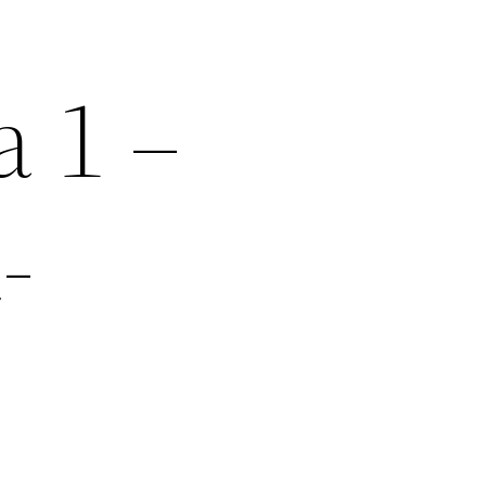
a 1 –
-