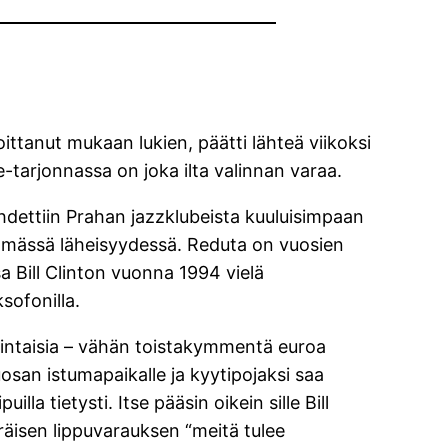
ittanut mukaan lukien, päätti lähteä viikoksi
-tarjonnassa on joka ilta valinnan varaa.
ähdettiin Prahan jazzklubeista kuuluisimpaan
ttömässä läheisyydessä. Reduta on vuosien
sa Bill Clinton vuonna 1994 vielä
sofonilla.
n hintaisia – vähän toistakymmentä euroa
osan istumapaikalle ja kyytipojaksi saa
lla tietysti. Itse pääsin oikein sille Bill
räisen lippuvarauksen “meitä tulee