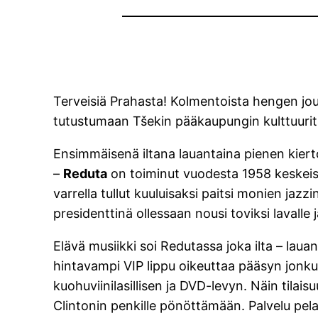
Terveisiä Prahasta! Kolmentoista hengen jouk
tutustumaan Tšekin pääkaupungin kulttuuritar
Ensimmäisenä iltana lauantaina pienen kierto
–
Reduta
on toiminut vuodesta 1958 keskeise
varrella tullut kuuluisaksi paitsi monien jaz
presidenttinä ollessaan nousi toviksi lavalle
Elävä musiikki soi Redutassa joka ilta – lau
hintavampi VIP lippu oikeuttaa pääsyn jonku
kuohuviinilasillisen ja DVD-levyn. Näin tilaisu
Clintonin penkille pönöttämään. Palvelu pela