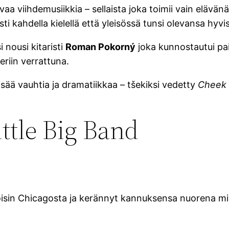
 viihdemusiikkia – sellaista joka toimii vain elävänä kl
ti kahdella kielellä että yleisössä tunsi olevansa hyvi
 nousi kitaristi
Roman Pokorný
joka kunnostautui pait
riin verrattuna.
isää vauhtia ja dramatiikkaa – tšekiksi vedetty
Cheek
ttle Big Band
isin Chicagosta ja kerännyt kannuksensa nuorena mi