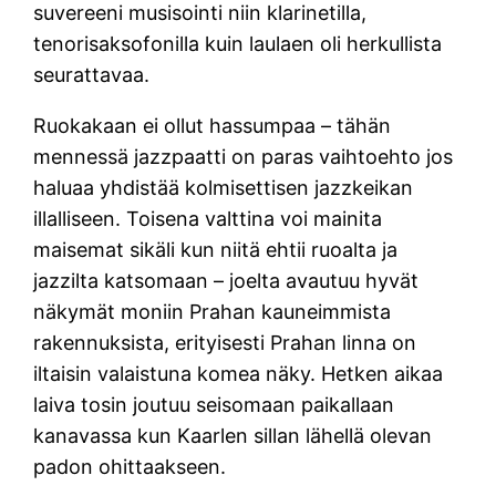
suvereeni musisointi niin klarinetilla,
tenorisaksofonilla kuin laulaen oli herkullista
seurattavaa.
Ruokakaan ei ollut hassumpaa – tähän
mennessä jazzpaatti on paras vaihtoehto jos
haluaa yhdistää kolmisettisen jazzkeikan
illalliseen. Toisena valttina voi mainita
maisemat sikäli kun niitä ehtii ruoalta ja
jazzilta katsomaan – joelta avautuu hyvät
näkymät moniin Prahan kauneimmista
rakennuksista, erityisesti Prahan linna on
iltaisin valaistuna komea näky. Hetken aikaa
laiva tosin joutuu seisomaan paikallaan
kanavassa kun Kaarlen sillan lähellä olevan
padon ohittaakseen.