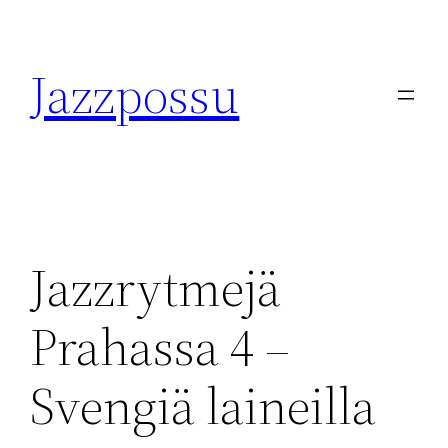
Skip
to
Jazzpossu
content
Jazzrytmejä
Prahassa 4 –
Svengiä laineilla