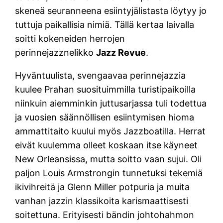
skeneä seuranneena esiintyjälistasta löytyy jo
tuttuja paikallisia nimiä. Tällä kertaa laivalla
soitti kokeneiden herrojen
perinnejazznelikko
Jazz Revue
.
Hyväntuulista, svengaavaa perinnejazzia
kuulee Prahan suosituimmilla turistipaikoilla
niinkuin aiemminkin juttusarjassa tuli todettua
ja vuosien säännöllisen esiintymisen hioma
ammattitaito kuului myös Jazzboatilla. Herrat
eivät kuulemma olleet koskaan itse käyneet
New Orleansissa, mutta soitto vaan sujui. Oli
paljon Louis Armstrongin tunnetuksi tekemiä
ikivihreitä ja Glenn Miller potpuria ja muita
vanhan jazzin klassikoita karismaattisesti
soitettuna. Erityisesti bändin johtohahmon