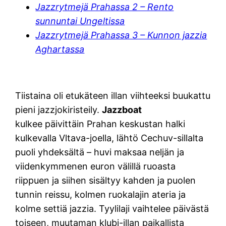
Jazzrytmejä Prahassa 2 – Rento
sunnuntai Ungeltissa
Jazzrytmejä Prahassa 3 – Kunnon jazzia
Aghartassa
Tiistaina oli etukäteen illan viihteeksi buukattu
pieni jazzjokiristeily.
Jazzboat
kulkee päivittäin Prahan keskustan halki
kulkevalla Vltava-joella, lähtö Cechuv-sillalta
puoli yhdeksältä – huvi maksaa neljän ja
viidenkymmenen euron välillä ruoasta
riippuen ja siihen sisältyy kahden ja puolen
tunnin reissu, kolmen ruokalajin ateria ja
kolme settiä jazzia. Tyylilaji vaihtelee päivästä
toiseen, muutaman klubi-illan paikallista