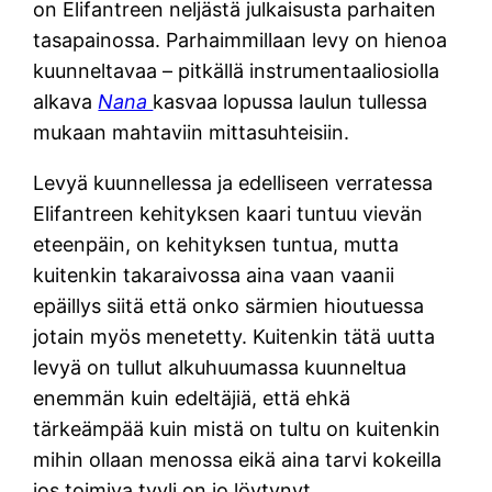
on Elifantreen neljästä julkaisusta parhaiten
tasapainossa. Parhaimmillaan levy on hienoa
kuunneltavaa – pitkällä instrumentaaliosiolla
alkava
Nana
kasvaa lopussa laulun tullessa
mukaan mahtaviin mittasuhteisiin.
Levyä kuunnellessa ja edelliseen verratessa
Elifantreen kehityksen kaari tuntuu vievän
eteenpäin, on kehityksen tuntua, mutta
kuitenkin takaraivossa aina vaan vaanii
epäillys siitä että onko särmien hioutuessa
jotain myös menetetty. Kuitenkin tätä uutta
levyä on tullut alkuhuumassa kuunneltua
enemmän kuin edeltäjiä, että ehkä
tärkeämpää kuin mistä on tultu on kuitenkin
mihin ollaan menossa eikä aina tarvi kokeilla
jos toimiva tyyli on jo löytynyt.