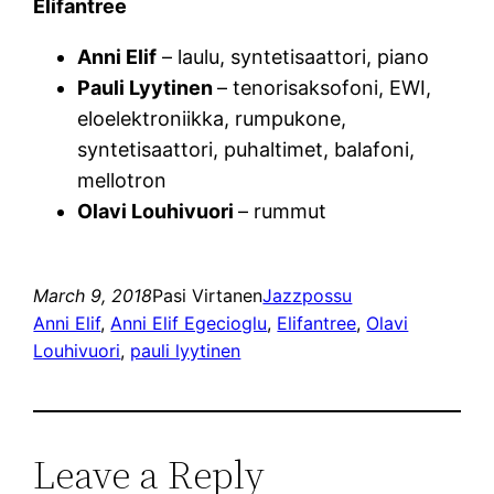
Elifantree
Anni Elif
– laulu, syntetisaattori, piano
Pauli Lyytinen
– tenorisaksofoni, EWI,
eloelektroniikka, rumpukone,
syntetisaattori, puhaltimet, balafoni,
mellotron
Olavi Louhivuori
– rummut
March 9, 2018
Pasi Virtanen
Jazzpossu
Anni Elif
, 
Anni Elif Egecioglu
, 
Elifantree
, 
Olavi
Louhivuori
, 
pauli lyytinen
Leave a Reply