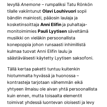
levyllä
Anemone
– rumpaliksi Tatu Rönkön
tilalle vakiintunut
Olavi Louhivuori
sopii
bändiin mainiosti, pääosin laulaja ja
kosketinsoittaja
Anni Elifin
ja puhaltaja-
monitoimimies
Pauli Lyytisen
säveltämä
musiikki on vieläkin persoonallista
konepoppia johon runsaasti inhimillistä
kulmaa tuovat Anni Elifin laulu ja
säästäväisesti käytetty Lyytisen saksofoni.
Tällä kertaa paketti tuntuu kuitenkin
hiotummalta hyvässä ja huonossa –
kontrasteja tarjotaan vähemmän eikä
yhtyeen ilmaisu ole aivan yhtä persoonallista
kuin ennen, mutta toisaalta elementit
toimivat yhdessä luontevan oloisesti ja levy