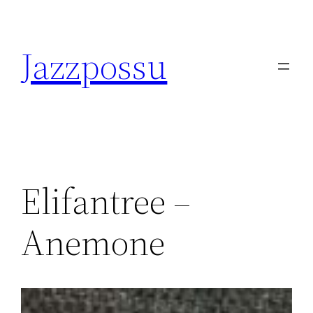
Skip
to
Jazzpossu
content
Elifantree –
Anemone