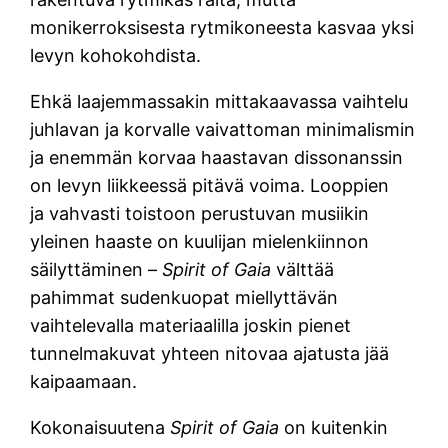
monikerroksisesta rytmikoneesta kasvaa yksi
levyn kohokohdista.
Ehkä laajemmassakin mittakaavassa vaihtelu
juhlavan ja korvalle vaivattoman minimalismin
ja enemmän korvaa haastavan dissonanssin
on levyn liikkeessä pitävä voima. Looppien
ja vahvasti toistoon perustuvan musiikin
yleinen haaste on kuulijan mielenkiinnon
säilyttäminen –
Spirit of Gaia
välttää
pahimmat sudenkuopat miellyttävän
vaihtelevalla materiaalilla joskin pienet
tunnelmakuvat yhteen nitovaa ajatusta jää
kaipaamaan.
Kokonaisuutena
Spirit of Gaia
on kuitenkin