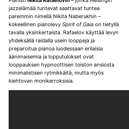
Pianisti
Nikita Rafaelovin
– jonka Helsingin
jazzelämää tuntevat saattavat tuntea
paremmin nimellä Nikita Naberukhin –
kokeellinen pianolevy
Spirit of Gaia
on tietyllä
tavalla yksinkertaista. Rafaelov käyttää levyn
yhdeksällä raidalla usein looppeja ja
preparoitua pianoa luodessaan erilaisia
äänimaisemia ja lopputulokset ovat
looppauksen hypnoottisen toiston ansiosta
minimalistisen rytmikkäitä, mutta myös
kiehtovan monikerroksisia.