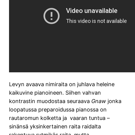
Levyn avaava nimiraita on juhlava heleine
kaikuvine pianoineen. Siihen vahvan
kontrastin muodostaa seuraava
Gnaw
jonka
loopatussa preparoidussa pianossa on
rautaromun kolketta ja vaaran tuntua –
sinänsä yksinkertainen raita raidalta
rakentuva rytmikäs raita, mutta