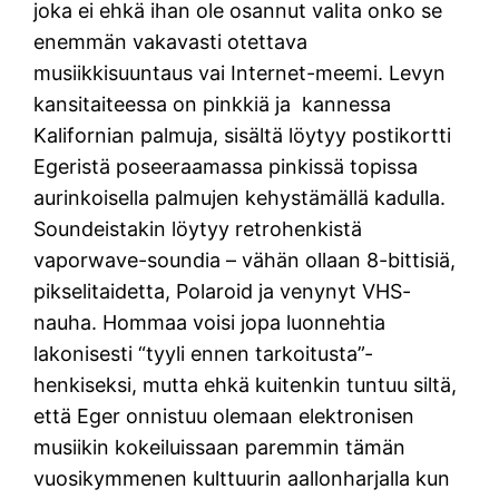
joka ei ehkä ihan ole osannut valita onko se
enemmän vakavasti otettava
musiikkisuuntaus vai Internet-meemi. Levyn
kansitaiteessa on pinkkiä ja kannessa
Kalifornian palmuja, sisältä löytyy postikortti
Egeristä poseeraamassa pinkissä topissa
aurinkoisella palmujen kehystämällä kadulla.
Soundeistakin löytyy retrohenkistä
vaporwave-soundia – vähän ollaan 8-bittisiä,
pikselitaidetta, Polaroid ja venynyt VHS-
nauha. Hommaa voisi jopa luonnehtia
lakonisesti “tyyli ennen tarkoitusta”-
henkiseksi, mutta ehkä kuitenkin tuntuu siltä,
että Eger onnistuu olemaan elektronisen
musiikin kokeiluissaan paremmin tämän
vuosikymmenen kulttuurin aallonharjalla kun