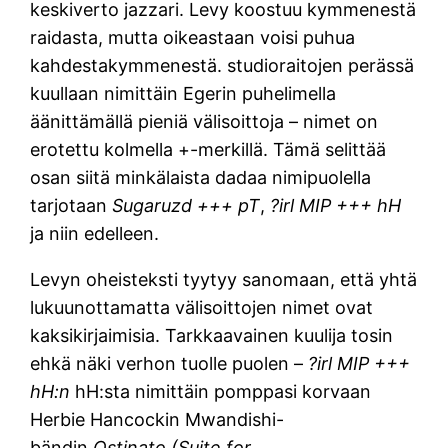
keskiverto jazzari. Levy koostuu kymmenestä
raidasta, mutta oikeastaan voisi puhua
kahdestakymmenestä. studioraitojen perässä
kuullaan nimittäin Egerin puhelimella
äänittämällä pieniä välisoittoja – nimet on
erotettu kolmella +-merkillä. Tämä selittää
osan siitä minkälaista dadaa nimipuolella
tarjotaan
Sugaruzd +++ pT
,
?irl MIP +++ hH
ja niin edelleen.
Levyn oheisteksti tyytyy sanomaan, että yhtä
lukuunottamatta välisoittojen nimet ovat
kaksikirjaimisia. Tarkkaavainen kuulija tosin
ehkä näki verhon tuolle puolen –
?irl MIP +++
hH:n
hH:sta nimittäin pomppasi korvaan
Herbie Hancockin Mwandishi-
bändin
Ostinato (Suite for