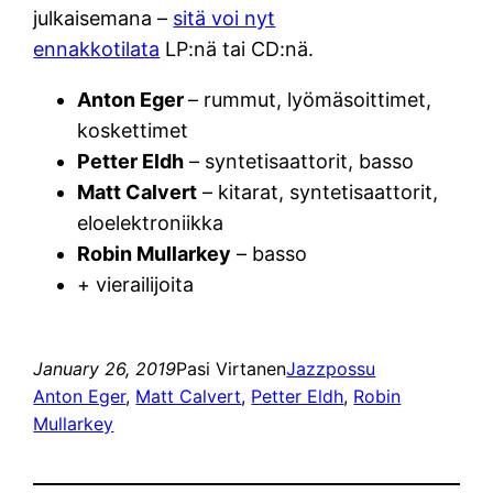
julkaisemana –
sitä voi nyt
ennakkotilata
LP:nä tai CD:nä.
Anton Eger
– rummut, lyömäsoittimet,
koskettimet
Petter Eldh
– syntetisaattorit, basso
Matt Calvert
– kitarat, syntetisaattorit,
eloelektroniikka
Robin Mullarkey
– basso
+ vierailijoita
January 26, 2019
Pasi Virtanen
Jazzpossu
Anton Eger
, 
Matt Calvert
, 
Petter Eldh
, 
Robin
Mullarkey