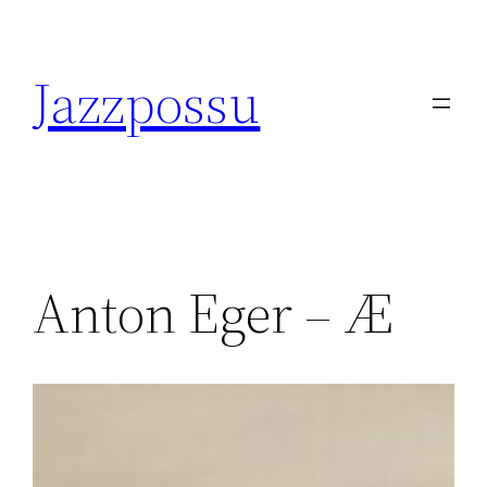
Skip
to
Jazzpossu
content
Anton Eger – Æ