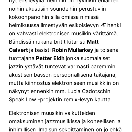
nyt ensilevyllä meininki on hyvinkin erilainen
noihin akustisiin soundeihin perustuviin
kokoonpanoihin sillä omissa nimissä
helmikuussa ilmestyvän esikoislevyn
Æ
henki
on vahvasti elektronisen musiikin värittämä.
Bändissä mukana britit kitaristi
Matt
Calvert
ja basisti
Robin Mullarkey
ja toisena
tuottajana
Petter Eldh
jonka suomalaiset
jazzin ystävät tuntevat varmasti paremmin
akustisen basson persoonallisena taitajana,
mutta kiinnostus elektroniseen musiikkiin on
näkynyt ennenkin mm. Lucia Cadotschin
Speak Low -projektin remix-levyn kautta.
Elektronisen muusikin vaikutteiden
omaksuminen jazzmusiikissa ja koneellisen ja
inhimillisen ilmaisun sekoittaminen on jo ehkä