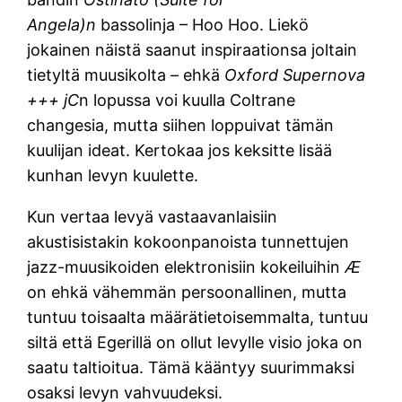
Angela)n
bassolinja – Hoo Hoo. Liekö
jokainen näistä saanut inspiraationsa joltain
tietyltä muusikolta – ehkä
Oxford Supernova
+++ jC
n lopussa voi kuulla Coltrane
changesia, mutta siihen loppuivat tämän
kuulijan ideat. Kertokaa jos keksitte lisää
kunhan levyn kuulette.
Kun vertaa levyä vastaavanlaisiin
akustisistakin kokoonpanoista tunnettujen
jazz-muusikoiden elektronisiin kokeiluihin
Æ
on ehkä vähemmän persoonallinen, mutta
tuntuu toisaalta määrätietoisemmalta, tuntuu
siltä että Egerillä on ollut levylle visio joka on
saatu taltioitua. Tämä kääntyy suurimmaksi
osaksi levyn vahvuudeksi.