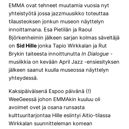
EMMA ovat tehneet muutamia vuosia nyt
yhteistyötä jossa jazzmuusikko toteuttaa
tilausteoksen jonkun museon näyttelyn
innoittamana. Esa Pietilän ja Raoul
Björkenheimin jälkeen sarjan kolmas säveltäjä
on
Sid Hille
jonka Tapio Wirkkalan ja Rut
Brykin taiteesta innoittunutta
In Dialogue
-
musiikkia on kevään April Jazz -ensiesityksen
jälkeen saanut kuulla museossa näyttelyn
yhteydessä.
Kaksipäiväisenä Espoo päivänä (!)
WeeGeessä johon EMMAkin kuuluu oli
avoimet ovet ja osana runsasta
kulttuuritarjontaa Hille esiintyi Aitio-tilassa
Wirkkalan suunnitteleman komean