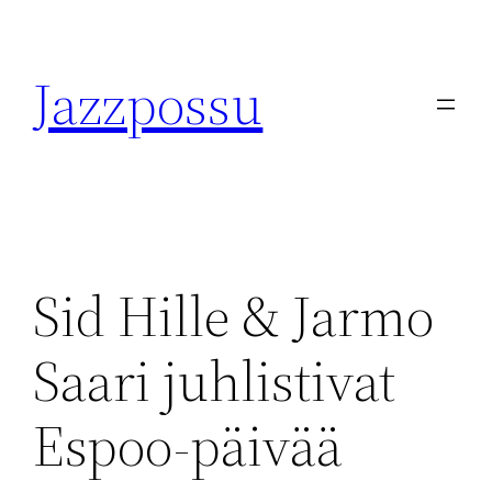
Skip
to
Jazzpossu
content
Sid Hille & Jarmo
Saari juhlistivat
Espoo-päivää