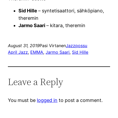
Sid Hille
– syntetisaattori, sähköpiano,
theremin
Jarmo Saari
– kitara, theremin
August 31, 2019
Pasi Virtanen
Jazzpossu
April Jazz
, 
EMMA
, 
Jarmo Saari
, 
Sid Hille
Leave a Reply
You must be
logged in
to post a comment.