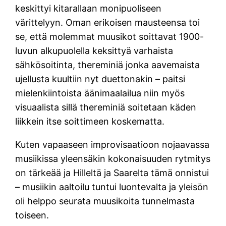
keskittyi kitarallaan monipuoliseen
värittelyyn. Oman erikoisen mausteensa toi
se, että molemmat muusikot soittavat 1900-
luvun alkupuolella keksittyä varhaista
sähkösoitinta, thereminiä jonka aavemaista
ujellusta kuultiin nyt duettonakin – paitsi
mielenkiintoista äänimaalailua niin myös
visuaalista sillä thereminiä soitetaan käden
liikkein itse soittimeen koskematta.
Kuten vapaaseen improvisaatioon nojaavassa
musiikissa yleensäkin kokonaisuuden rytmitys
on tärkeää ja Hilleltä ja Saarelta tämä onnistui
– musiikin aaltoilu tuntui luontevalta ja yleisön
oli helppo seurata muusikoita tunnelmasta
toiseen.