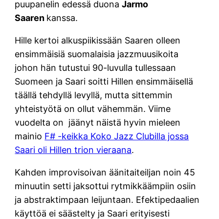
puupanelin edessä duona
Jarmo
Saaren
kanssa.
Hille kertoi alkuspiikissään Saaren olleen
ensimmäisiä suomalaisia jazzmuusikoita
johon hän tutustui 90-luvulla tullessaan
Suomeen ja Saari soitti Hillen ensimmäisellä
täällä tehdyllä levyllä, mutta sittemmin
yhteistyötä on ollut vähemmän. Viime
vuodelta on jäänyt näistä hyvin mieleen
mainio
F# -keikka Koko Jazz Clubilla jossa
Saari oli Hillen trion vieraana
.
Kahden improvisoivan äänitaiteiljan noin 45
minuutin setti jaksottui rytmikkäämpiin osiin
ja abstraktimpaan leijuntaan. Efektipedaalien
käyttöä ei säästelty ja Saari erityisesti