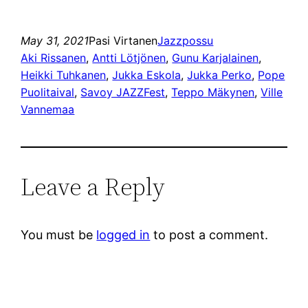
May 31, 2021
Pasi Virtanen
Jazzpossu
Aki Rissanen
, 
Antti Lötjönen
, 
Gunu Karjalainen
, 
Heikki Tuhkanen
, 
Jukka Eskola
, 
Jukka Perko
, 
Pope
Puolitaival
, 
Savoy JAZZFest
, 
Teppo Mäkynen
, 
Ville
Vannemaa
Leave a Reply
You must be
logged in
to post a comment.