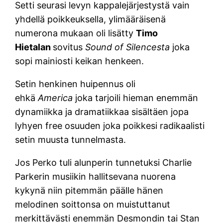
Setti seurasi levyn kappalejärjestystä vain
yhdellä poikkeuksella, ylimääräisenä
numerona mukaan oli lisätty
Timo
Hietalan
sovitus
Sound of Silencesta
joka
sopi mainiosti keikan henkeen.
Setin henkinen huipennus oli
ehkä
America
joka tarjoili hieman enemmän
dynamiikka ja dramatiikkaa sisältäen jopa
lyhyen free osuuden joka poikkesi radikaalisti
setin muusta tunnelmasta.
Jos Perko tuli alunperin tunnetuksi Charlie
Parkerin musiikin hallitsevana nuorena
kykynä niin pitemmän päälle hänen
melodinen soittonsa on muistuttanut
merkittävästi enemmän Desmondin tai Stan