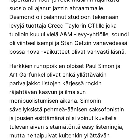
suosio oli ajanut jazzin ahtaammalle.
Desmond oli palannut studioon tekemään
levyjä tuottaja Creed Taylorin CTI:lle joka
tuolloin kuului vielä A&M -levy-yhtiölle, soundi
oli viihteellisempi ja Stan Getzin vanavedessä
bossa nova -vaikutteet olivat vahvasti läsnä.
Herkkien runopoikien oloiset Paul Simon ja
Art Garfunkel olivat ehkä yllättäväkin
parivaljakko listojen kärjessä rockin
räjähtävän kasvun ja ilmaisun
monipuolistumisen aikana. Simonin
sävellyksistä pehmeä-äänisen saksofonistin
ja jousien esittämänä olisi voinut kuvitella
tulevan aivan sietämätöntä easy listeningia,
mutta ne taipuivat kuitenkin yllättävän