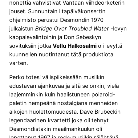
nonettia vahvistivat Vantaan viihdeorketerin
jouset. Sunnuntain iltapäiväkonsertin
ohjelmisto perustui Desmondin 1970
julkaistun
Bridge Over Troubled Water
-levyn
kappalevalintoihin ja Don Sebeskyn
sovituksiin jotka
Vellu Halkosalmi
oli levyltä
kuunnellen nuotintanut tätä produktiota
varten.
Perko totesi välispiikeissään musiikin
edustavan ajankuvaa ja sitä se onkin, vielä
laajemminkin kuin haalistuneen polaroid-
paletin hempeänä nostalgiana menneiden
aikojen huolettomuudesta. Dave Brubeckin
legendaarinen kvartetti joka oli tehnyt
Desmondistakin maailmankuulun oli
lopettanut 1967 ja rock-musiikin räjähtävä