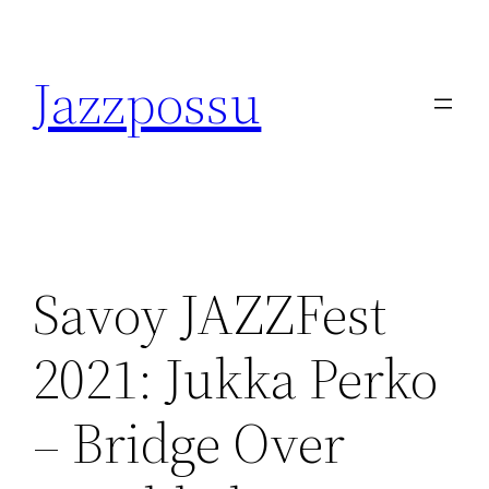
Skip
to
Jazzpossu
content
Savoy JAZZFest
2021: Jukka Perko
– Bridge Over