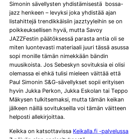
Simonin sävellysten yhdistämisestä bossa-
jazz henkeen – levyksi joka yhdistää ajan
listahittejä trendikkäisiin jazztyyleihin se on
poikkeuksellisen hyvä, mutta Savoy
JAZZFestin päätöksessä parasta antia oli se
miten luontevasti materiaali juuri tässä asussa
sopi monille tämän nimekkään bändin
muusikoista. Jos Sebeskyn sovituksia ei olisi
olemassa ei ehkä tulisi mieleen väittää että
Paul Simonin S&G-sävellykset sopii erityisen
hyvin Jukka Perkon, Jukka Eskolan tai Teppo
Mäkysen tulkitsemaksi, mutta tämän keikan
jälkeen näillä sovitukseilla voi tämän väitteen
helposti allekirjoittaa.
Keikka on katsottavissa
Keikalla.fi -palvelussa