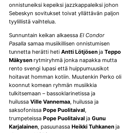
onnistuneiksi kepeiksi jazzkappaleiksi johon
Sebeskyn sovitukset toivat yllättävän paljon
tyylillistä vaihtelua.
Sunnuntain keikan alkaessa
El Condor
Pasalla
samaa musiikillisen onnistumisen
tunnetta herätti heti
Antti Lötjösen
ja
Teppo
Mäkysen
rytmiryhmä jonka napakka mutta
rento svengi lupasi että huippumuusikot
hoitavat homman kotiin. Muutenkin Perko oli
koonnut komean ryhmän musiikkia
tulkitsemaan – bassoklarinetissa ja
huilussa
Ville Vannemaa
, huilussa ja
saksofonissa
Pope Puolitaival
,
trumpeteissa
Pope Puolitaival
ja
Gunu
Karjalainen
, pasuunassa
Heikki Tuhkanen
ja