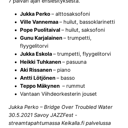
7 päivän ajan ensiesityksestä.
Jukka Perko
– alttosaksofoni
Ville Vannemaa
– huilut, bassoklarinetti
Pope Puolitaival
– huilut, saksofoni
Gunu Karjalainen
– trumpetti,
flyygelitorvi
Jukka Eskola
– trumpetti, flyygelitorvi
Heikki Tuhkanen
– pasuuna
Aki Rissanen
– piano
Antti Lötjönen
– basso
Teppo Mäkynen
– rummut
Vantaan Viihdeorkesterin jouset
Jukka Perko – Bridge Over Troubled Water
30.5.2021 Savoy JAZZFest -
streamtapahtumassa Keikalla.fi palvelussa