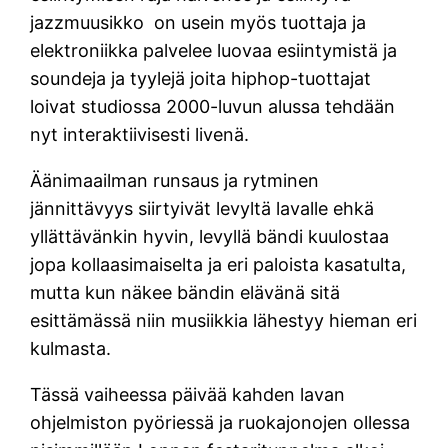
jazzmuusikko on usein myös tuottaja ja
elektroniikka palvelee luovaa esiintymistä ja
soundeja ja tyylejä joita hiphop-tuottajat
loivat studiossa 2000-luvun alussa tehdään
nyt interaktiivisesti livenä.
Äänimaailman runsaus ja rytminen
jännittävyys siirtyivät levyltä lavalle ehkä
yllättävänkin hyvin, levyllä bändi kuulostaa
jopa kollaasimaiselta ja eri paloista kasatulta,
mutta kun näkee bändin elävänä sitä
esittämässä niin musiikkia lähestyy hieman eri
kulmasta.
Tässä vaiheessa päivää kahden lavan
ohjelmiston pyöriessä ja ruokajonojen ollessa