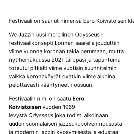
Festivaali on saanut nimensä Eero Koivistoisen kl
We Jazzin uusi merellinen Odysseus -
festivaalikonsepti Lonnan saarella jouduttiin
viime vuonna koronan takia perumaan, mutta
nyt heinäkuussa 2021 tärppäsi ja tapahtuma
toteutui pitkälti viime vuotisin suunnitelmin
vaikka koronakäyrät ovatkin viime aikoina
pelottavasti kääntyneet nousuun.
Festivaalin nimi on saatu
Eero
Koivistoisen
vuoden 1969
levystä
Odysseus
joka todisti aikoinaan
uuden suomalaisen jazzsukupolven noususta
ja modernin jazzin kypsymisestä ja edustaa