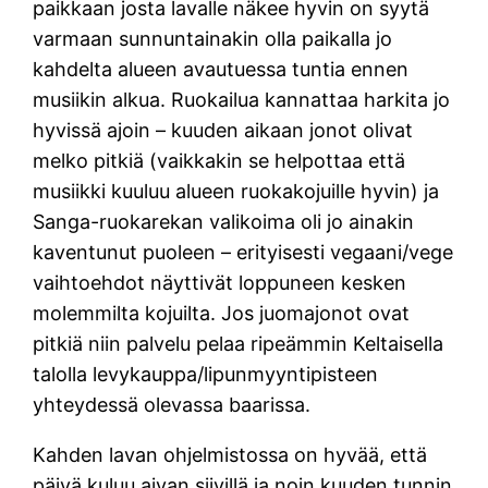
paikkaan josta lavalle näkee hyvin on syytä
varmaan sunnuntainakin olla paikalla jo
kahdelta alueen avautuessa tuntia ennen
musiikin alkua. Ruokailua kannattaa harkita jo
hyvissä ajoin – kuuden aikaan jonot olivat
melko pitkiä (vaikkakin se helpottaa että
musiikki kuuluu alueen ruokakojuille hyvin) ja
Sanga-ruokarekan valikoima oli jo ainakin
kaventunut puoleen – erityisesti vegaani/vege
vaihtoehdot näyttivät loppuneen kesken
molemmilta kojuilta. Jos juomajonot ovat
pitkiä niin palvelu pelaa ripeämmin Keltaisella
talolla levykauppa/lipunmyyntipisteen
yhteydessä olevassa baarissa.
Kahden lavan ohjelmistossa on hyvää, että
päivä kuluu aivan siivillä ja noin kuuden tunnin