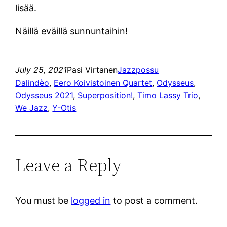
lisää.
Näillä eväillä sunnuntaihin!
July 25, 2021
Pasi Virtanen
Jazzpossu
Dalindèo
, 
Eero Koivistoinen Quartet
, 
Odysseus
, 
Odysseus 2021
, 
Superposition!
, 
Timo Lassy Trio
, 
We Jazz
, 
Y-Otis
Leave a Reply
You must be
logged in
to post a comment.