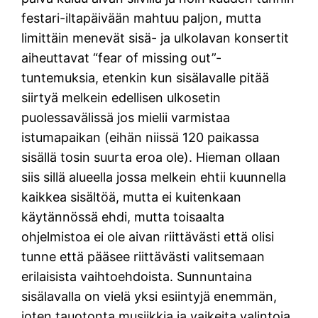
festari-iltapäivään mahtuu paljon, mutta
limittäin menevät sisä- ja ulkolavan konsertit
aiheuttavat “fear of missing out”-
tuntemuksia, etenkin kun sisälavalle pitää
siirtyä melkein edellisen ulkosetin
puolessavälissä jos mielii varmistaa
istumapaikan (eihän niissä 120 paikassa
sisällä tosin suurta eroa ole). Hieman ollaan
siis sillä alueella jossa melkein ehtii kuunnella
kaikkea sisältöä, mutta ei kuitenkaan
käytännössä ehdi, mutta toisaalta
ohjelmistoa ei ole aivan riittävästi että olisi
tunne että pääsee riittävästi valitsemaan
erilaisista vaihtoehdoista. Sunnuntaina
sisälavalla on vielä yksi esiintyjä enemmän,
joten tauotonta musiikkia ja vaikeita valintoja