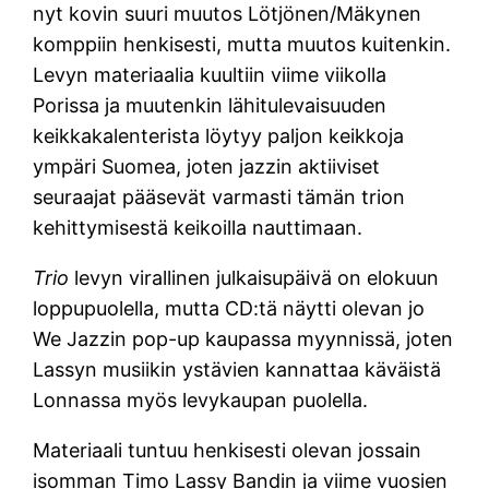
nyt kovin suuri muutos Lötjönen/Mäkynen
komppiin henkisesti, mutta muutos kuitenkin.
Levyn materiaalia kuultiin viime viikolla
Porissa ja muutenkin lähitulevaisuuden
keikkakalenterista löytyy paljon keikkoja
ympäri Suomea, joten jazzin aktiiviset
seuraajat pääsevät varmasti tämän trion
kehittymisestä keikoilla nauttimaan.
Trio
levyn virallinen julkaisupäivä on elokuun
loppupuolella, mutta CD:tä näytti olevan jo
We Jazzin pop-up kaupassa myynnissä, joten
Lassyn musiikin ystävien kannattaa käväistä
Lonnassa myös levykaupan puolella.
Materiaali tuntuu henkisesti olevan jossain
isomman Timo Lassy Bandin ja viime vuosien