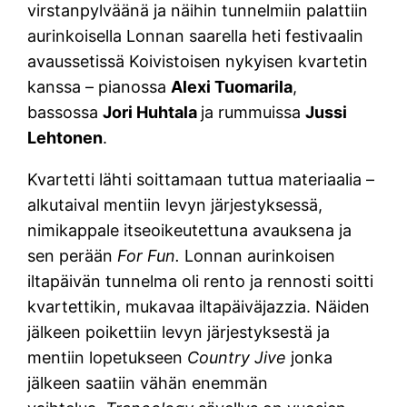
virstanpylväänä ja näihin tunnelmiin palattiin
aurinkoisella Lonnan saarella heti festivaalin
avaussetissä Koivistoisen nykyisen kvartetin
kanssa – pianossa
Alexi Tuomarila
,
bassossa
Jori Huhtala
ja rummuissa
Jussi
Lehtonen
.
Kvartetti lähti soittamaan tuttua materiaalia –
alkutaival mentiin levyn järjestyksessä,
nimikappale itseoikeutettuna avauksena ja
sen perään
For Fun
.
Lonnan aurinkoisen
iltapäivän tunnelma oli rento ja rennosti soitti
kvartettikin, mukavaa iltapäiväjazzia. Näiden
jälkeen poikettiin levyn järjestyksestä ja
mentiin lopetukseen
Country Jive
jonka
jälkeen saatiin vähän enemmän