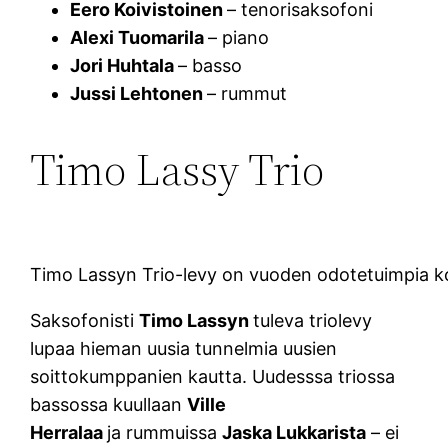
Eero Koivistoinen
– tenorisaksofoni
Alexi Tuomarila
– piano
Jori Huhtala
– basso
Jussi Lehtonen
– rummut
Timo Lassy Trio
Timo Lassyn Trio-levy on vuoden odotetuimpia kot
Saksofonisti
Timo Lassyn
tuleva triolevy
lupaa hieman uusia tunnelmia uusien
soittokumppanien kautta. Uudesssa triossa
bassossa kuullaan
Ville
Herralaa
ja rummuissa
Jaska Lukkarista
– ei