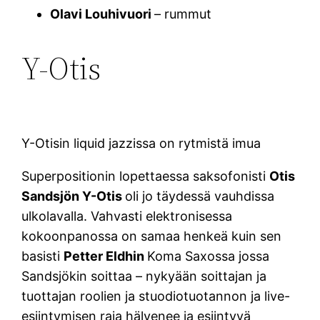
Olavi Louhivuori
– rummut
Y-Otis
Y-Otisin liquid jazzissa on rytmistä imua
Superpositionin lopettaessa saksofonisti
Otis
Sandsjön
Y-Otis
oli jo täydessä vauhdissa
ulkolavalla. Vahvasti elektronisessa
kokoonpanossa on samaa henkeä kuin sen
basisti
Petter Eldhin
Koma Saxossa jossa
Sandsjökin soittaa – nykyään soittajan ja
tuottajan roolien ja stuodiotuotannon ja live-
esiintymisen raja hälvenee ja esiintyvä