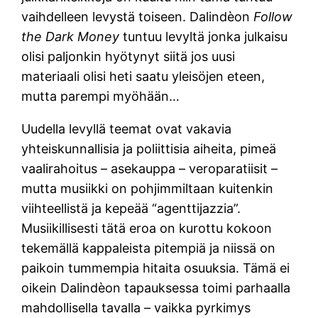
vaihdelleen levystä toiseen. Dalindèon
Follow
the Dark Money
tuntuu levyltä jonka julkaisu
olisi paljonkin hyötynyt siitä jos uusi
materiaali olisi heti saatu yleisöjen eteen,
mutta parempi myöhään…
Uudella levyllä teemat ovat vakavia
yhteiskunnallisia ja poliittisia aiheita, pimeä
vaalirahoitus – asekauppa – veroparatiisit –
mutta musiikki on pohjimmiltaan kuitenkin
viihteellistä ja kepeää “agenttijazzia”.
Musiikillisesti tätä eroa on kurottu kokoon
tekemällä kappaleista pitempiä ja niissä on
paikoin tummempia hitaita osuuksia. Tämä ei
oikein Dalindèon tapauksessa toimi parhaalla
mahdollisella tavalla – vaikka pyrkimys