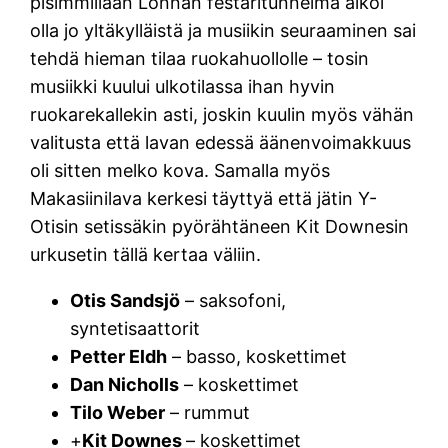
pisimmillään Lonnan festaritunnelma alkoi
olla jo yltäkylläistä ja musiikin seuraaminen sai
tehdä hieman tilaa ruokahuollolle – tosin
musiikki kuului ulkotilassa ihan hyvin
ruokarekallekin asti, joskin kuulin myös vähän
valitusta että lavan edessä äänenvoimakkuus
oli sitten melko kova. Samalla myös
Makasiinilava kerkesi täyttyä että jätin Y-
Otisin setissäkin pyörähtäneen Kit Downesin
urkusetin tällä kertaa väliin.
Otis Sandsjö
– saksofoni,
syntetisaattorit
Petter Eldh
– basso, koskettimet
Dan Nicholls
– koskettimet
Tilo Weber
– rummut
+
Kit Downes
– koskettimet