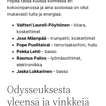
Popea tässä kuussa kolmessa eri
kokoonpanossa ja aina sooloissa on ollut
mukavasti tulta ja energiaa.
Valtteri Laurell-Pöyhönen
– kitara,
koskettimet
Jose Mäenpää
– trumpetti, koskettimet
Pope Puolitaival
– tenorisaksofoni, huilu
Pekka Lehti
– basso
Rasmus Pailos
– lyömäsoittimet,
elektroniikka
Jaska Lukkarinen
– basso
Odysseuksesta
yleensä ja vinkkejä