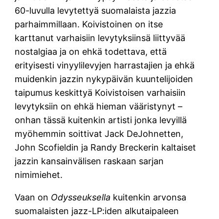
60-luvulla levytettyä suomalaista jazzia
parhaimmillaan. Koivistoinen on itse
karttanut varhaisiin levytyksiinsä liittyvää
nostalgiaa ja on ehkä todettava, että
erityisesti vinyylilevyjen harrastajien ja ehkä
muidenkin jazzin nykypäivän kuuntelijoiden
taipumus keskittyä Koivistoisen varhaisiin
levytyksiin on ehkä hieman vääristynyt –
onhan tässä kuitenkin artisti jonka levyillä
myöhemmin soittivat Jack DeJohnetten,
John Scofieldin ja Randy Breckerin kaltaiset
jazzin kansainvälisen raskaan sarjan
nimimiehet.
Vaan on
Odysseuksella
kuitenkin arvonsa
suomalaisten jazz-LP:iden alkutaipaleen