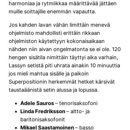
harmoniaa ja rytmiikkaa määrittävää jättäen
muille soittajille enemmän vapautta.
Jos kahden lavan vähän limittäin menevä
ohjelmisto mahdollisti erittäin rikkaan
ohjelmiston käytettyyn kokonaisaikaan
nähden niin aivan ongelmatonta se ei ole. 120
hengen sisätila nimittäin täyttyi aika varhain,
Lassyn setistä piti uhrata ainakin 10 minuuttia
jos mieli mahtua sisälle ja paikoin
Superpositionin herkemmät hetket kärsivät
taustaäänistä setin alussa ja lopussa.
Adele Sauros
– tenorisaksofoni
Linda Fredriksson
– altto- ja
baritonisaksofonit
Mikael Saastamoinen
– basso