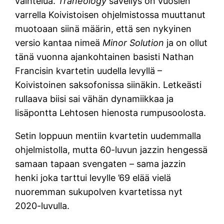
vaihtelua.
Traneology
sävellys on vuosien
varrella Koivistoisen ohjelmistossa muuttanut
muotoaan siinä määrin, että sen nykyinen
versio kantaa nimeä
Minor Solution
ja on ollut
tänä vuonna ajankohtainen basisti Nathan
Francisin kvartetin uudella levyllä –
Koivistoinen saksofonissa siinäkin. Letkeästi
rullaava biisi sai vähän dynamiikkaa ja
lisäpontta Lehtosen hienosta rumpusoolosta.
Setin loppuun mentiin kvartetin uudemmalla
ohjelmistolla, mutta 60-luvun jazzin hengessä
samaan tapaan svengaten – sama jazzin
henki joka tarttui levylle ’69 elää vielä
nuoremman sukupolven kvartetissa nyt
2020-luvulla.