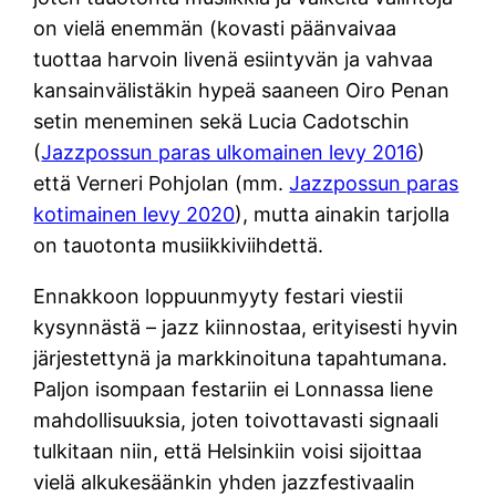
on vielä enemmän (kovasti päänvaivaa
tuottaa harvoin livenä esiintyvän ja vahvaa
kansainvälistäkin hypeä saaneen Oiro Penan
setin meneminen sekä Lucia Cadotschin
(
Jazzpossun paras ulkomainen levy 2016
)
että Verneri Pohjolan (mm.
Jazzpossun paras
kotimainen levy 2020
), mutta ainakin tarjolla
on tauotonta musiikkiviihdettä.
Ennakkoon loppuunmyyty festari viestii
kysynnästä – jazz kiinnostaa, erityisesti hyvin
järjestettynä ja markkinoituna tapahtumana.
Paljon isompaan festariin ei Lonnassa liene
mahdollisuuksia, joten toivottavasti signaali
tulkitaan niin, että Helsinkiin voisi sijoittaa
vielä alkukesäänkin yhden jazzfestivaalin