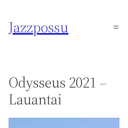
Skip
to
Jazzpossu
content
Odysseus 2021 –
Lauantai