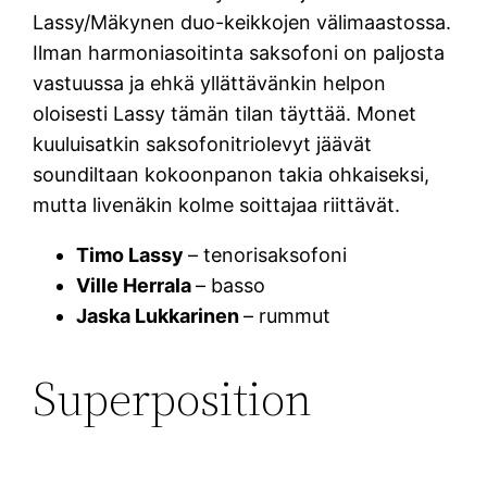
Lassy/Mäkynen duo-keikkojen välimaastossa.
Ilman harmoniasoitinta saksofoni on paljosta
vastuussa ja ehkä yllättävänkin helpon
oloisesti Lassy tämän tilan täyttää. Monet
kuuluisatkin saksofonitriolevyt jäävät
soundiltaan kokoonpanon takia ohkaiseksi,
mutta livenäkin kolme soittajaa riittävät.
Timo Lassy
– tenorisaksofoni
Ville Herrala
– basso
Jaska Lukkarinen
– rummut
Superposition