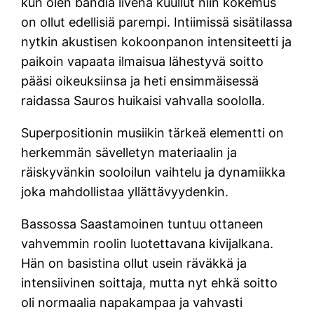
kun olen bändiä livenä kuullut niin kokemus
on ollut edellisiä parempi. Intiimissä sisätilassa
nytkin akustisen kokoonpanon intensiteetti ja
paikoin vapaata ilmaisua lähestyvä soitto
pääsi oikeuksiinsa ja heti ensimmäisessä
raidassa Sauros huikaisi vahvalla soololla.
Superpositionin musiikin tärkeä elementti on
herkemmän sävelletyn materiaalin ja
räiskyvänkin sooloilun vaihtelu ja dynamiikka
joka mahdollistaa yllättävyydenkin.
Bassossa Saastamoinen tuntuu ottaneen
vahvemmin roolin luotettavana kivijalkana.
Hän on basistina ollut usein räväkkä ja
intensiivinen soittaja, mutta nyt ehkä soitto
oli normaalia napakampaa ja vahvasti