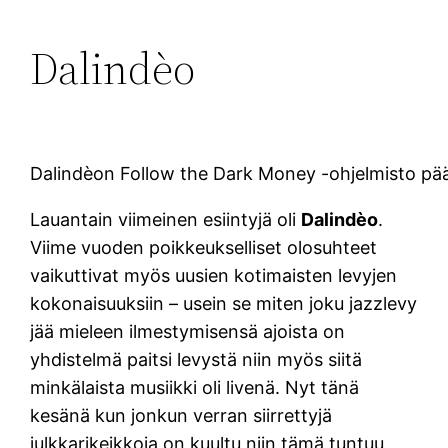
Dalindèo
Dalindèon Follow the Dark Money -ohjelmisto pä
Lauantain viimeinen esiintyjä oli
Dalindèo
.
Viime vuoden poikkeukselliset olosuhteet
vaikuttivat myös uusien kotimaisten levyjen
kokonaisuuksiin – usein se miten joku jazzlevy
jää mieleen ilmestymisensä ajoista on
yhdistelmä paitsi levystä niin myös siitä
minkälaista musiikki oli livenä. Nyt tänä
kesänä kun jonkun verran siirrettyjä
julkkarikeikkoja on kuultu niin tämä tuntuu