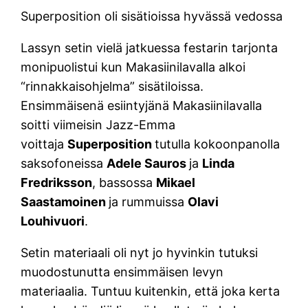
Superposition oli sisätioissa hyvässä vedossa
Lassyn setin vielä jatkuessa festarin tarjonta
monipuolistui kun Makasiinilavalla alkoi
“rinnakkaisohjelma” sisätiloissa.
Ensimmäisenä esiintyjänä Makasiinilavalla
soitti viimeisin Jazz-Emma
voittaja
Superposition
tutulla kokoonpanolla
saksofoneissa
Adele Sauros
ja
Linda
Fredriksson
, bassossa
Mikael
Saastamoinen
ja rummuissa
Olavi
Louhivuori
.
Setin materiaali oli nyt jo hyvinkin tutuksi
muodostunutta ensimmäisen levyn
materiaalia. Tuntuu kuitenkin, että joka kerta