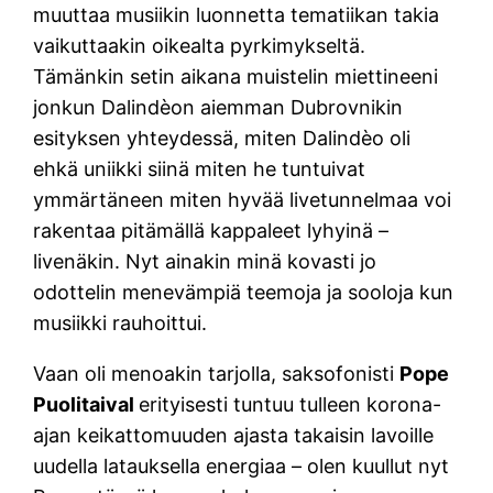
muuttaa musiikin luonnetta tematiikan takia
vaikuttaakin oikealta pyrkimykseltä.
Tämänkin setin aikana muistelin miettineeni
jonkun Dalindèon aiemman Dubrovnikin
esityksen yhteydessä, miten Dalindèo oli
ehkä uniikki siinä miten he tuntuivat
ymmärtäneen miten hyvää livetunnelmaa voi
rakentaa pitämällä kappaleet lyhyinä –
livenäkin. Nyt ainakin minä kovasti jo
odottelin menevämpiä teemoja ja sooloja kun
musiikki rauhoittui.
Vaan oli menoakin tarjolla, saksofonisti
Pope
Puolitaival
erityisesti tuntuu tulleen korona-
ajan keikattomuuden ajasta takaisin lavoille
uudella latauksella energiaa – olen kuullut nyt