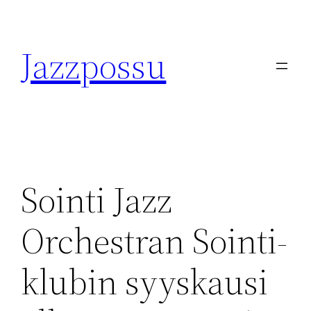
Skip
to
Jazzpossu
content
Sointi Jazz
Orchestran Sointi-
klubin syyskausi