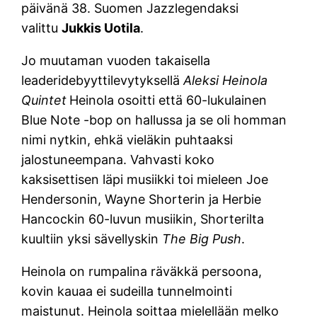
päivänä 38. Suomen Jazzlegendaksi
valittu
Jukkis Uotila
.
Jo muutaman vuoden takaisella
leaderidebyyttilevytyksellä
Aleksi Heinola
Quintet
Heinola osoitti että 60-lukulainen
Blue Note -bop on hallussa ja se oli homman
nimi nytkin, ehkä vieläkin puhtaaksi
jalostuneempana. Vahvasti koko
kaksisettisen läpi musiikki toi mieleen Joe
Hendersonin, Wayne Shorterin ja Herbie
Hancockin 60-luvun musiikin, Shorterilta
kuultiin yksi sävellyskin
The Big Push
.
Heinola on rumpalina räväkkä persoona,
kovin kauaa ei sudeilla tunnelmointi
maistunut. Heinola soittaa mielellään melko