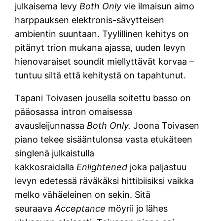
julkaisema levy
Both Only
vie ilmaisun aimo
harppauksen elektronis-sävytteisen
ambientin suuntaan. Tyylillinen kehitys on
pitänyt trion mukana ajassa, uuden levyn
hienovaraiset soundit miellyttävät korvaa –
tuntuu siltä että kehitystä on tapahtunut.
Tapani Toivasen jousella soitettu basso on
pääosassa intron omaisessa
avausleijunnassa
Both Only.
Joona Toivasen
piano tekee sisääntulonsa vasta etukäteen
singlenä julkaistulla
kakkosraidalla
Enlightened
joka paljastuu
levyn edetessä räväkäksi hittibiisiksi vaikka
melko vähäeleinen on sekin. Sitä
seuraava
Acceptance
möyrii jo lähes