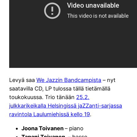
Levyä saa
We Jazzin Bandcampista
– nyt
saatavilla CD, LP tulossa tällä tietämällä
toukokuussa. Trio tänään
25.2.
julkkarikeikalla Helsingissä jaZZanti-sarjassa
ravintola Laulumiehissä kello 19
.
Joona Toivanen
– piano
Tapani Toivanen
– basso