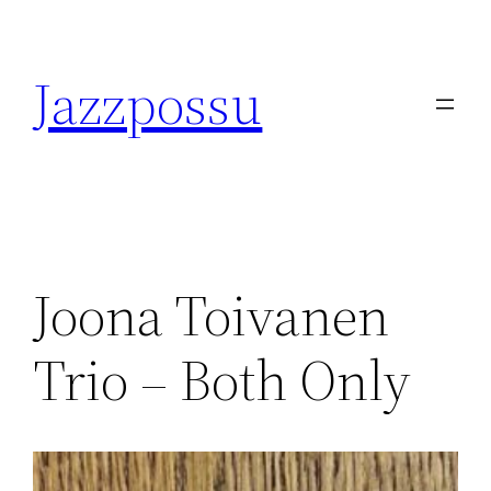
Skip
to
Jazzpossu
content
Joona Toivanen
Trio – Both Only