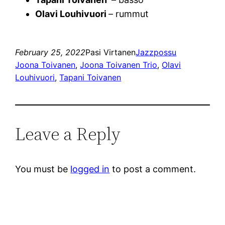
Olavi Louhivuori
– rummut
February 25, 2022
Pasi Virtanen
Jazzpossu
Joona Toivanen
, 
Joona Toivanen Trio
, 
Olavi
Louhivuori
, 
Tapani Toivanen
Leave a Reply
You must be
logged in
to post a comment.