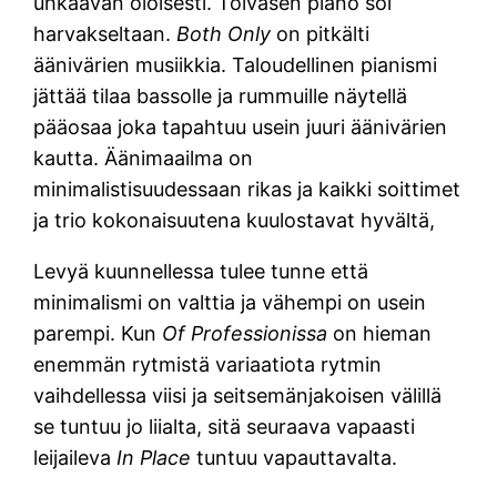
uhkaavan oloisesti. Toivasen piano soi
harvakseltaan.
Both Only
on pitkälti
äänivärien musiikkia. Taloudellinen pianismi
jättää tilaa bassolle ja rummuille näytellä
pääosaa joka tapahtuu usein juuri äänivärien
kautta. Äänimaailma on
minimalistisuudessaan rikas ja kaikki soittimet
ja trio kokonaisuutena kuulostavat hyvältä,
Levyä kuunnellessa tulee tunne että
minimalismi on valttia ja vähempi on usein
parempi. Kun
Of Professionissa
on hieman
enemmän rytmistä variaatiota rytmin
vaihdellessa viisi ja seitsemänjakoisen välillä
se tuntuu jo liialta, sitä seuraava vapaasti
leijaileva
In Place
tuntuu vapauttavalta.