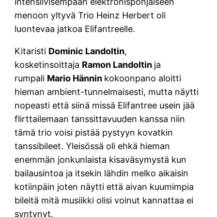
intensiivisempään elektronispohjaiseen
menoon yltyvä Trio Heinz Herbert oli
luontevaa jatkoa Elifantreelle.
Kitaristi
Dominic Landoltin
,
kosketinsoittaja
Ramon Landoltin
ja
rumpali
Mario Hännin
kokoonpano aloitti
hieman ambient-tunnelmaisesti, mutta näytti
nopeasti että siinä missä Elifantree usein jää
flirttailemaan tanssittavuuden kanssa niin
tämä trio voisi pistää pystyyn kovatkin
tanssibileet. Yleisössä oli ehkä hieman
enemmän jonkunlaista kisaväsymystä kun
bailausintoa ja itsekin lähdin melko aikaisin
kotiinpäin joten näytti että aivan kuumimpia
bileitä mitä musiikki olisi voinut kannattaa ei
syntynyt.