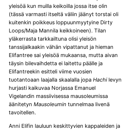
yleisöä kun muilla keikoilla jossa itse olin
(tässä varmasti itseltä väliin jäänyt torstai oli
kuitenkin poikkeus loppuunmyytyine Dirty
Loops/Maja Mannila keikkoineen). Tilan
yläkerrasta tarkkailtuna olisi yleisön
tanssijalkaakin vähän vipattanut ja hieman
Elifantree sai yleisöä mukaansa, mutta aivan
täysin bilevaihdetta ei laitettu päälle ja
Elifantreekin esitteli viime vuosien
tuotantoaan laajalla skaalalla jopa
Hachi
levyn
hurjasti kaikuvaa Norjassa Emanuel
Vigelandin massiivisessa mausoleumissa
äänitetyn
Mausoleumin
tunnelmaa livenä
tavoitellen.
Anni Elifin lauluun keskittyvien kappaleiden ja