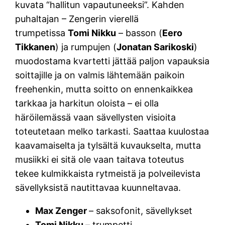
kuvata “hallitun vapautuneeksi”. Kahden
puhaltajan – Zengerin vierellä
trumpetissa
Tomi Nikku
– basson (
Eero
Tikkanen
) ja rumpujen (
Jonatan Sarikoski
)
muodostama kvartetti jättää paljon vapauksia
soittajille ja on valmis lähtemään paikoin
freehenkin, mutta soitto on ennenkaikkea
tarkkaa ja harkitun oloista – ei olla
häröilemässä vaan sävellysten visioita
toteutetaan melko tarkasti. Saattaa kuulostaa
kaavamaiselta ja tylsältä kuvaukselta, mutta
musiikki ei sitä ole vaan taitava toteutus
tekee kulmikkaista rytmeistä ja polveilevista
sävellyksistä nautittavaa kuunneltavaa.
Max Zenger
– saksofonit, sävellykset
Tomi Nikku
– trumpetti