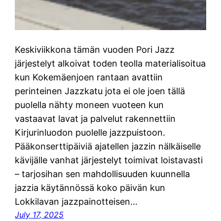
Keskiviikkona tämän vuoden Pori Jazz
järjestelyt alkoivat toden teolla materialisoitua
kun Kokemäenjoen rantaan avattiin
perinteinen Jazzkatu jota ei ole joen tällä
puolella nähty moneen vuoteen kun
vastaavat lavat ja palvelut rakennettiin
Kirjurinluodon puolelle jazzpuistoon.
Pääkonserttipäiviä ajatellen jazzin nälkäiselle
kävijälle vanhat järjestelyt toimivat loistavasti
– tarjosihan sen mahdollisuuden kuunnella
jazzia käytännössä koko päivän kun
Lokkilavan jazzpainotteisen…
July 17, 2025