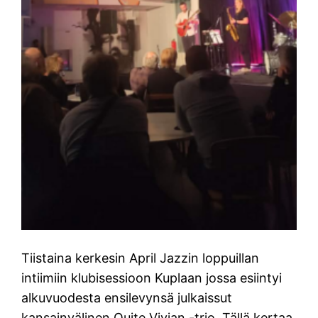
Tiistaina kerkesin April Jazzin loppuillan
intiimiin klubisessioon Kuplaan jossa esiintyi
alkuvuodesta ensilevynsä julkaissut
kansainvälinen Quite Vivian -trio. Tällä kertaa