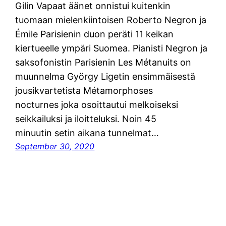
Gilin Vapaat äänet onnistui kuitenkin
tuomaan mielenkiintoisen Roberto Negron ja
Émile Parisienin duon peräti 11 keikan
kiertueelle ympäri Suomea. Pianisti Negron ja
saksofonistin Parisienin Les Métanuits on
muunnelma György Ligetin ensimmäisestä
jousikvartetista Métamorphoses
nocturnes joka osoittautui melkoiseksi
seikkailuksi ja iloitteluksi. Noin 45
minuutin setin aikana tunnelmat…
September 30, 2020