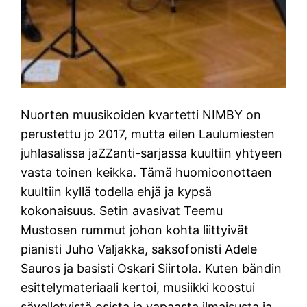
Nuorten muusikoiden kvartetti NIMBY on
perustettu jo 2017, mutta eilen Laulumiesten
juhlasalissa jaZZanti-sarjassa kuultiin yhtyeen
vasta toinen keikka. Tämä huomioonottaen
kuultiin kyllä todella ehjä ja kypsä
kokonaisuus. Setin avasivat Teemu
Mustosen rummut johon kohta liittyivät
pianisti Juho Valjakka, saksofonisti Adele
Sauros ja basisti Oskari Siirtola. Kuten bändin
esittelymateriaali kertoi, musiikki koostui
sävelletyistä osista ja vapaasta ilmaisusta ja