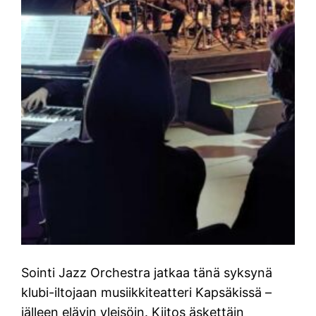
Sointi Jazz Orchestra jatkaa tänä syksynä
klubi-iltojaan musiikkiteatteri Kapsäkissä –
jälleen elävin yleisöin. Kiitos äskettäin