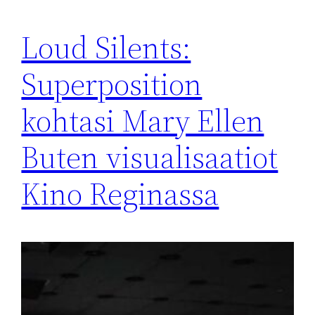
Loud Silents:
Superposition
kohtasi Mary Ellen
Buten visualisaatiot
Kino Reginassa