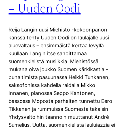
– Uuden Oodi
Reija Langin uusi Miehistö -kokoonpanon
kanssa tehty Uuden Oodi on laulajalle uusi
aluevaltaus – ensimmäistä kertaa levyllä
kuullaan Langin itse sanoittamaa
suomenkielistä musiikkia. Miehistössä
mukana oiva joukko Suomen kärkikastia –
puhaltimista pasuunassa Heikki Tuhkanen,
saksofonissa kahdella raidalla Mikko
Innanen, pianossa Seppo Kantonen,
bassossa Moposta parhaiten tunnettu Eero
Tikkanen ja rummuissa Suomesta takaisin
Yhdysvaltoihin taannoin muuttanut André
Sumelius. Uutta, suomenkielistä laulujazzia ei