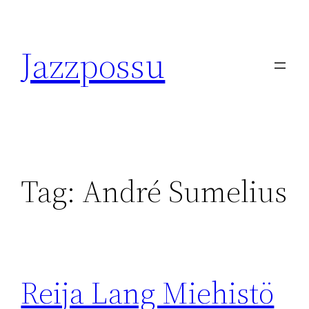
Skip
to
Jazzpossu
content
Tag:
André Sumelius
Reija Lang Miehistö