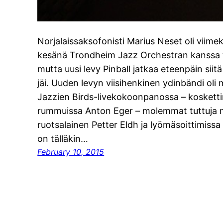
Norjalaissaksofonisti Marius Neset oli viime
kesänä Trondheim Jazz Orchestran kanssa te
mutta uusi levy Pinball jatkaa eteenpäin siitä
jäi. Uuden levyn viisihenkinen ydinbändi oli
Jazzien Birds-livekokoonpanossa – koskett
rummuissa Anton Eger – molemmat tuttuja 
ruotsalainen Petter Eldh ja lyömäsoittimissa
on tälläkin…
February 10, 2015