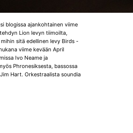
ksi blogissa ajankohtainen viime
hdyn Lion levyn tiimoilta,
 mihin sitä edellinen levy Birds -
 mukana viime kevään April
imissa Ivo Neame ja
myös Phronesiksesta, bassossa
 Jim Hart. Orkestraalista soundia