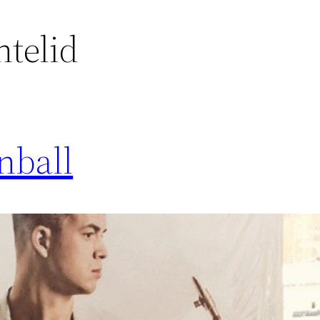
telid
nball