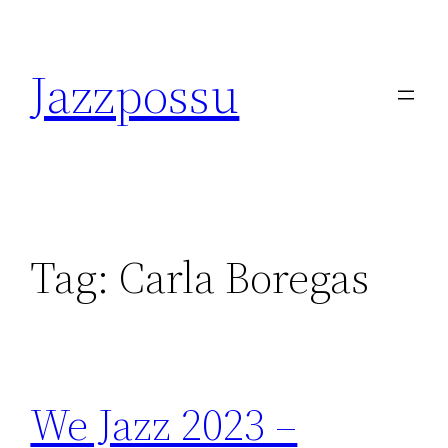
Skip
to
Jazzpossu
content
Tag:
Carla Boregas
We Jazz 2023 –