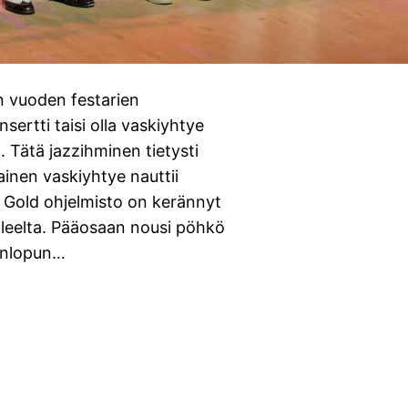
n vuoden festarien
rtti taisi olla vaskiyhtye
. Tätä jazzihminen tietysti
ainen vaskiyhtye nauttii
n Gold ohjelmisto on kerännyt
aleelta. Pääosaan nousi pöhkö
konlopun…