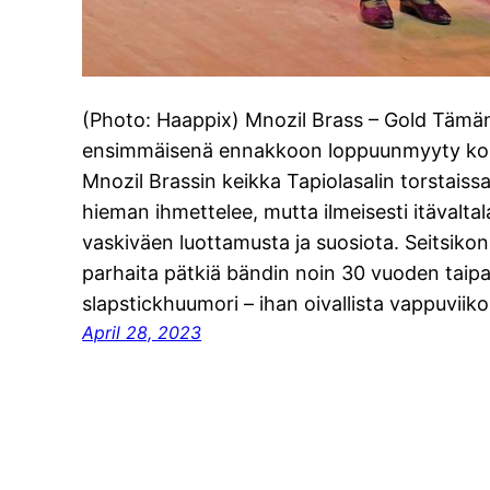
(Photo: Haappix) Mnozil Brass – Gold Tämä
ensimmäisenä ennakkoon loppuunmyyty konse
Mnozil Brassin keikka Tapiolasalin torstaissa
hieman ihmettelee, mutta ilmeisesti itävaltal
vaskiväen luottamusta ja suosiota. Seitsiko
parhaita pätkiä bändin noin 30 vuoden taip
slapstickhuumori – ihan oivallista vappuvii
April 28, 2023