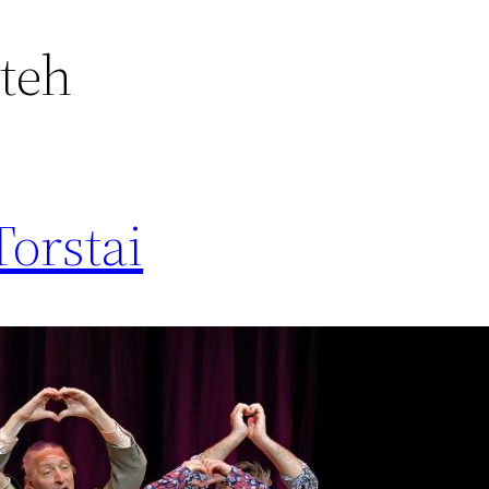
teh
Torstai