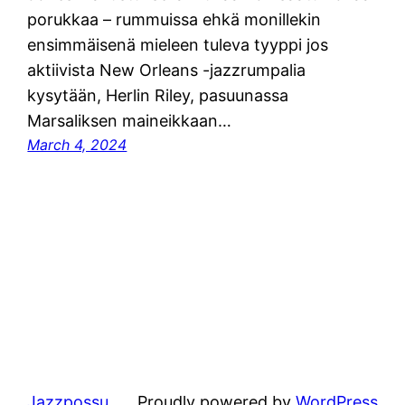
porukkaa – rummuissa ehkä monillekin
ensimmäisenä mieleen tuleva tyyppi jos
aktiivista New Orleans -jazzrumpalia
kysytään, Herlin Riley, pasuunassa
Marsaliksen maineikkaan…
March 4, 2024
Jazzpossu
Proudly powered by
WordPress