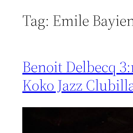
Tag:
Emile Bayie
Benoit Delbecq 3:
Koko Jazz Clubil