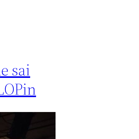
e sai
PLOPin