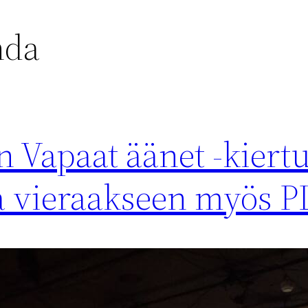
nda
n Vapaat äänet -kiertu
la vieraakseen myös 