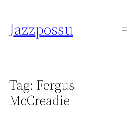
Skip
to
Jazzpossu
content
Tag:
Fergus
McCreadie