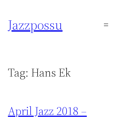
Skip
to
Jazzpossu
content
Tag:
Hans Ek
April Jazz 2018 –