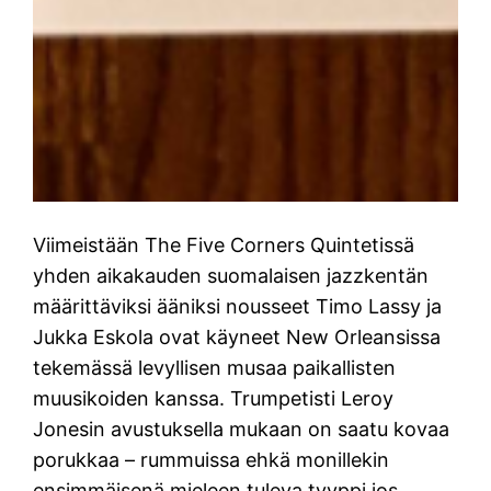
Viimeistään The Five Corners Quintetissä
yhden aikakauden suomalaisen jazzkentän
määrittäviksi ääniksi nousseet Timo Lassy ja
Jukka Eskola ovat käyneet New Orleansissa
tekemässä levyllisen musaa paikallisten
muusikoiden kanssa. Trumpetisti Leroy
Jonesin avustuksella mukaan on saatu kovaa
porukkaa – rummuissa ehkä monillekin
ensimmäisenä mieleen tuleva tyyppi jos