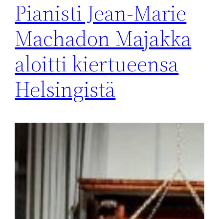
Pianisti Jean-Marie
Machadon Majakka
aloitti kiertueensa
Helsingistä