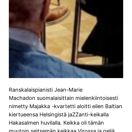
Ranskalaispianisti Jean-Marie
Machadon suomalaisittain mielenkiintoisesti
nimetty Majakka -kvartetti aloitti eilen Baltian
kiertueensa Helsingistä jaZZanti-keikalla
Hakasalmen huvilalla. Keikka oli tämän
muutoin seitsemän keikkaa Virossa ja neljä