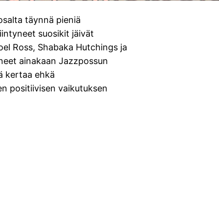
osalta täynnä pieniä
iintyneet suosikit jäivät
el Ross, Shabaka Hutchings ja
tuneet ainakaan Jazzpossun
lä kertaa ehkä
sen positiivisen vaikutuksen