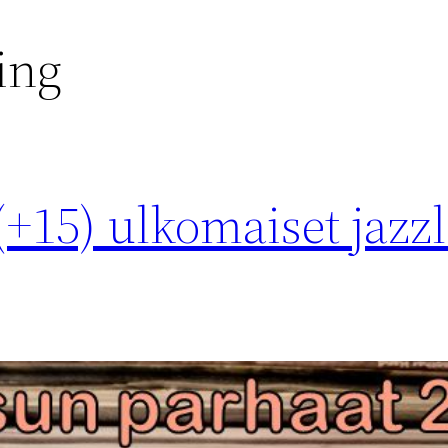
ing
(+15) ulkomaiset jazz