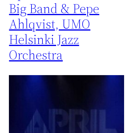
Big Band & Pepe
Ahlqvist, UMO
Helsinki Jazz
Orchestra