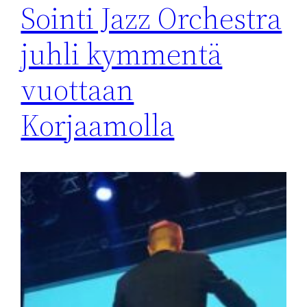
Sointi Jazz Orchestra
juhli kymmentä
vuottaan
Korjaamolla