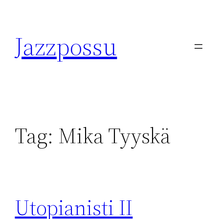
Skip
to
Jazzpossu
content
Tag:
Mika Tyyskä
Utopianisti II