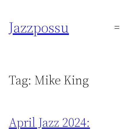
Skip
to
Jazzpossu
content
Tag:
Mike King
April Jazz 2024: