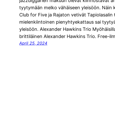
jazzdiggarien makuun olevat kiinnostavat ar
tyytymään melko vähäiseen yleisöön. Näin k
Club for Five ja Rajaton vetivät Tapiolasalin 
mielenkiintoinen pienyhtyekattaus sai tyyty
yleisöön. Alexander Hawkins Trio Myöhäisill
brittiläinen Alexander Hawkins Trio. Free-i
April 25, 2024