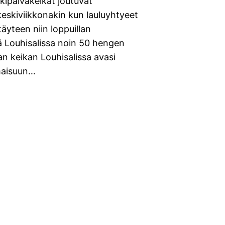
kipäiväkeikat joutuvat
eskiviikkonakin kun lauluyhtyeet
täyteen niin loppuillan
ä Louhisalissa noin 50 hengen
an keikan Louhisalissa avasi
lmaisuun…