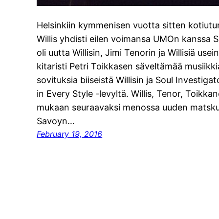
Helsinkiin kymmenisen vuotta sitten kotiutun
Willis yhdisti eilen voimansa UMOn kanssa S
oli uutta Willisin, Jimi Tenorin ja Willisiä us
kitaristi Petri Toikkasen säveltämää musiik
sovituksia biiseistä Willisin ja Soul Investig
in Every Style -levyltä. Willis, Tenor, Toik
mukaan seuraavaksi menossa uuden matskun 
Savoyn…
February 19, 2016