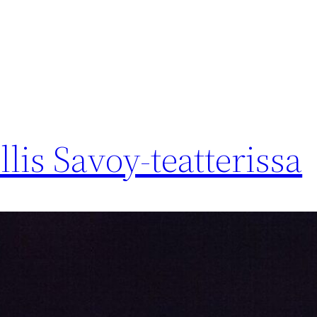
is Savoy-teatterissa