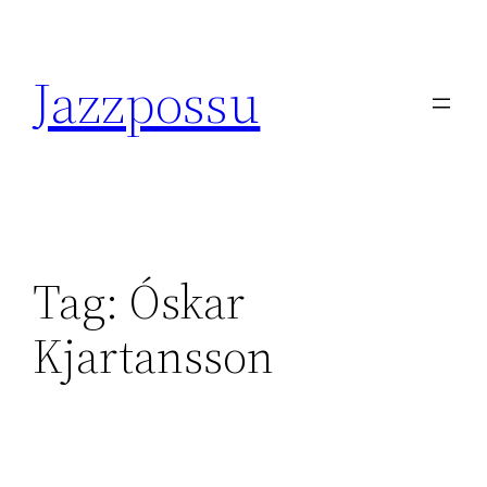
Skip
to
Jazzpossu
content
Tag:
Óskar
Kjartansson