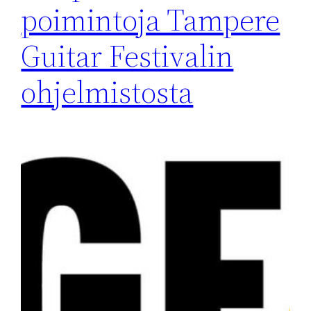
poimintoja Tampere
Guitar Festivalin
ohjelmistosta