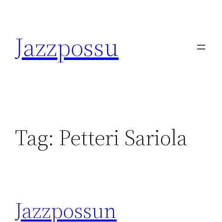
Skip
to
Jazzpossu
content
Tag:
Petteri Sariola
Jazzpossun