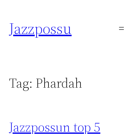
Skip
to
Jazzpossu
content
Tag:
Phardah
Jazzpossun top 5