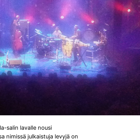
-salin lavalle nousi
a nimissä julkaistuja levyjä on