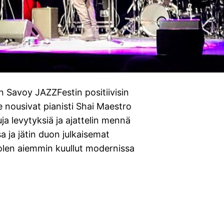
Savoy JAZZFestin positiivisin
lle nousivat pianisti Shai Maestro
uja levytyksiä ja ajattelin mennä
sa ja jätin duon julkaisemat
olen aiemmin kuullut modernissa