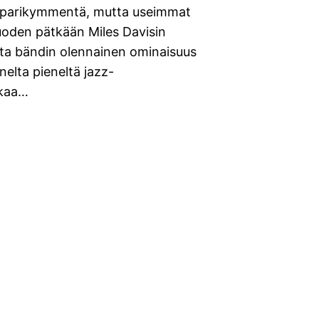
 parikymmentä, mutta useimmat
vuoden pätkään Miles Davisin
usta bändin olennainen ominaisuus
nelta pieneltä jazz-
lkaa…