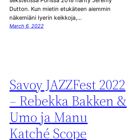
sekstetissä Porissa 2018 nähty Jeremy
Dutton. Kun mietin etukäteen aiemmin
näkemiäni Iyerin keikkoja,…
March 6, 2022
Savoy JAZZFest 2022
– Rebekka Bakken &
Umo ja Manu
Katché Scope