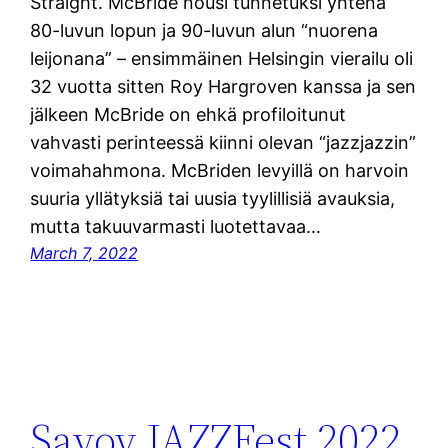
Straight. McBride nousi tunnetuksi yhtenä
80-luvun lopun ja 90-luvun alun “nuorena
leijonana” – ensimmäinen Helsingin vierailu oli
32 vuotta sitten Roy Hargroven kanssa ja sen
jälkeen McBride on ehkä profiloitunut
vahvasti perinteessä kiinni olevan “jazzjazzin”
voimahahmona. McBriden levyillä on harvoin
suuria yllätyksiä tai uusia tyylillisiä avauksia,
mutta takuuvarmasti luotettavaa…
March 7, 2022
Savoy JAZZFest 2022