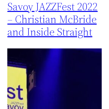
Savoy JAZZFest 2022
– Christian McBride
and Inside Straight