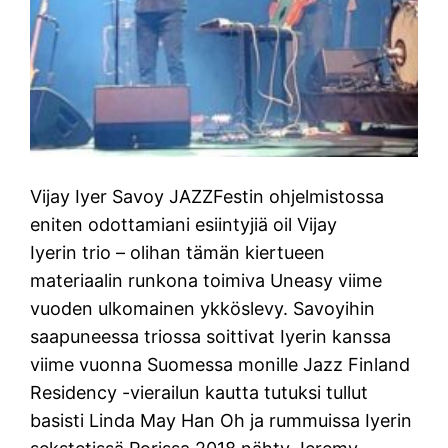
Vijay Iyer Savoy JAZZFestin ohjelmistossa
eniten odottamiani esiintyjiä oil Vijay
Iyerin trio – olihan tämän kiertueen
materiaalin runkona toimiva Uneasy viime
vuoden ulkomainen ykköslevy. Savoyihin
saapuneessa triossa soittivat Iyerin kanssa
viime vuonna Suomessa monille Jazz Finland
Residency -vierailun kautta tutuksi tullut
basisti Linda May Han Oh ja rummuissa Iyerin