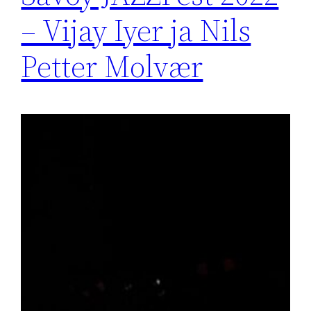
– Vijay Iyer ja Nils
Petter Molvær