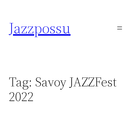
Skip
to
Jazzpossu
content
Tag:
Savoy JAZZFest
2022