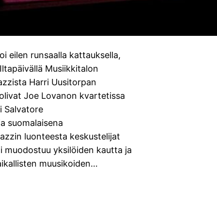
 eilen runsaalla kattauksella,
Iltapäivällä Musiikkitalon
azzista Harri Uusitorpan
 olivat Joe Lovanon kvartetissa
ti Salvatore
 ja suomalaisena
azzin luonteesta keskustelijat
ääni muodostuu yksilöiden kautta ja
aikallisten muusikoiden…