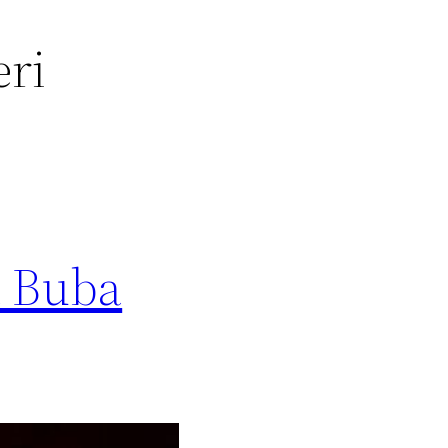
eri
a Buba