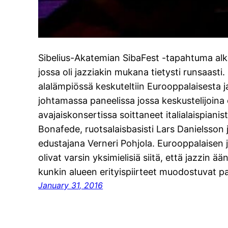
Sibelius-Akatemian SibaFest -tapahtuma alkoi
jossa oli jazziakin mukana tietysti runsaasti. 
alalämpiössä keskuteltiin Eurooppalaisesta j
johtamassa paneelissa jossa keskustelijoina
avajaiskonsertissa soittaneet italialaispianis
Bonafede, ruotsalaisbasisti Lars Danielsson
edustajana Verneri Pohjola. Eurooppalaisen j
olivat varsin yksimielisiä siitä, että jazzin 
kunkin alueen erityispiirteet muodostuvat p
January 31, 2016