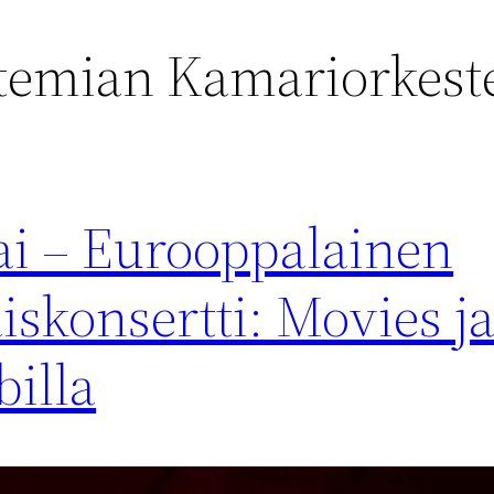
temian Kamariorkest
ai – Eurooppalainen
aiskonsertti: Movies j
billa