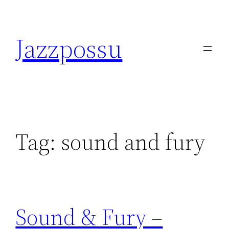
Skip
to
Jazzpossu
content
Tag:
sound and fury
Sound & Fury –