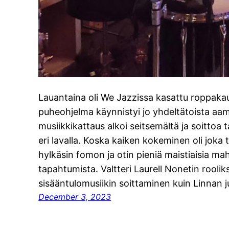
Lauantaina oli We Jazzissa kasattu roppakau
puheohjelma käynnistyi jo yhdeltätoista aamu
musiikkikattaus alkoi seitsemältä ja soittoa 
eri lavalla. Koska kaiken kokeminen oli jo
hylkäsin fomon ja otin pieniä maistiaisia m
tapahtumista. Valtteri Laurell Nonetin roolik
sisääntulomusiikin soittaminen kuin Linnan ju
December 3, 2023