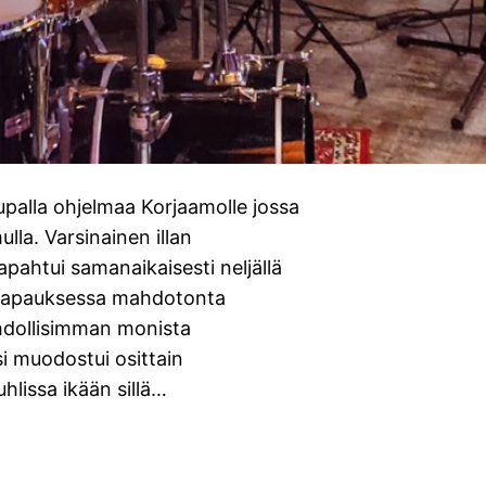
palla ohjelmaa Korjaamolle jossa
lla. Varsinainen illan
tapahtui samanaikaisesti neljällä
ka tapauksessa mahdotonta
ahdollisimman monista
si muodostui osittain
hlissa ikään sillä…