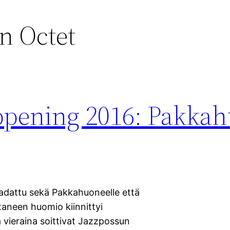
n Octet
ppening 2016: Pakka
ladattu sekä Pakkahuoneelle että
ittaneen huomio kiinnittyi
a vieraina soittivat Jazzpossun