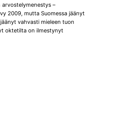
n arvostelymenestys –
evy 2009, mutta Suomessa jäänyt
 jäänyt vahvasti mieleen tuon
t oktetilta on ilmestynyt