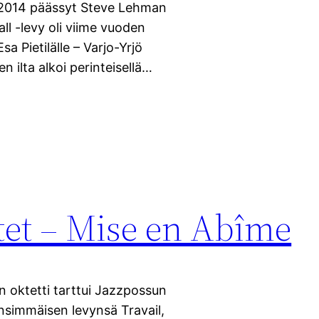
le 2014 päässyt Steve Lehman
ll -levy oli viime vuoden
a Pietilälle – Varjo-Yrjö
 ilta alkoi perinteisellä…
et – Mise en Abîme
n oktetti tarttui Jazzpossun
 ensimmäisen levynsä Travail,