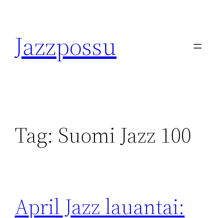
Skip
to
Jazzpossu
content
Tag:
Suomi Jazz 100
April Jazz lauantai: