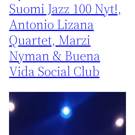
Suomi Jazz 100 Nyt!,
Antonio Lizana
Quartet, Marzi
Nyman & Buena
Vida Social Club