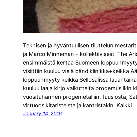
Teknisen ja hyväntuulisen tiluttelun mestari
ja Marco Minneman – kollektiivisesti The Ari
ensimmäistä kertaa Suomeen loppuunmyytyyn
visiittiin kuuluu vielä bändiklinikka+keikka 
loppuunmyyty keikka Sellosalissa lauantaina.
kuuluu laaja kirjo vaikutteita progemusiikin 
vuosituhannen progemetalliin, fuusiosta, Satri
virtuoosikitaristeista ja kantristakin. Kaikki…
January 14, 2016