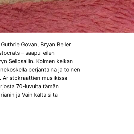
t Guthrie Govan, Bryan Beller
stocrats – saapui eilen
 Sellosaliin. Kolmen keikan
Äänekoskella perjantaina ja toinen
 Aristokraattien musiikissa
kirjosta 70-luvulta tämän
anin ja Vain kaltaisilta