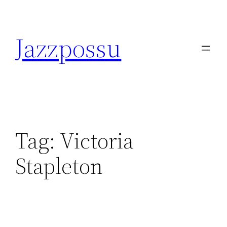
Skip
to
Jazzpossu
content
Tag:
Victoria
Stapleton