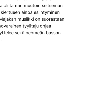
kka oli tämän muutoin seitsemän
n kiertueen ainoa esiintyminen
ä Majakan musiikki on suorastaan
ovarainen tyylitaju ohjaa
näyttelee sekä pehmeän basson
ä…