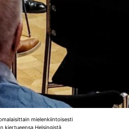
alaisittain mielenkiintoisesti
ian kiertueensa Helsingistä