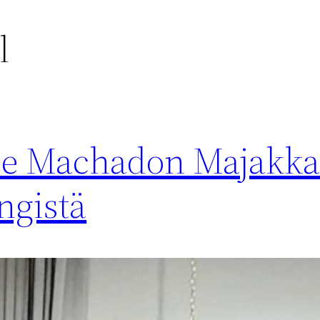
l
ie Machadon Majakka 
ngistä