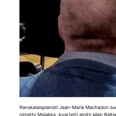
Ranskalaispianisti Jean-Marie Machadon suom
nimetty Majakka -kvartetti aloitti eilen Balt