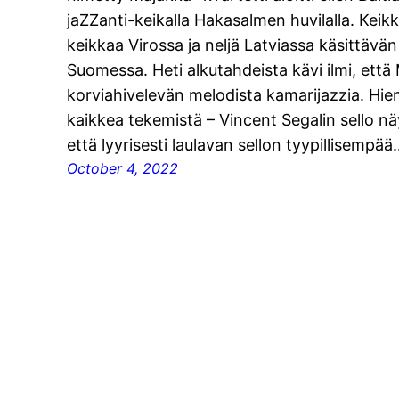
jaZZanti-keikalla Hakasalmen huvilalla. Kei
keikkaa Virossa ja neljä Latviassa käsittävä
Suomessa. Heti alkutahdeista kävi ilmi, ett
korviahivelevän melodista kamarijazzia. Hien
kaikkea tekemistä – Vincent Segalin sello 
että lyyrisesti laulavan sellon tyypillisempä
October 4, 2022