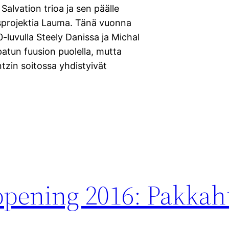
Salvation trioa ja sen päälle
sprojektia Lauma. Tänä vuonna
-luvulla Steely Danissa ja Michal
patun fuusion puolella, mutta
ntzin soitossa yhdistyivät
ppening 2016: Pakka