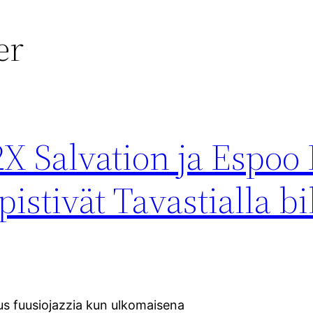
er
X Salvation ja Espoo 
stivät Tavastialla bi
ttaus fuusiojazzia kun ulkomaisena