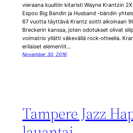
vieraana kuultiin kitaristi Wayne Krantzin 2X 
Espoo Big Bandin ja Husband -bändin yhtei
67 vuotta täyttävä Krantz soitti aikoinaan 90
Breckerin kanssa, joten odotukset olivat slii
voimatrio yllätti väkevällä rock-otteella. Kra
erilaiset elementit…
November 30, 2016
Tampere Jazz Ha
lauantai