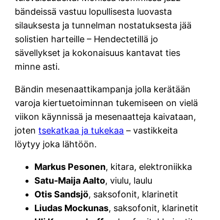
bändeissä vastuu lopullisesta luovasta
silauksesta ja tunnelman nostatuksesta jää
solistien harteille – Hendectetillä jo
sävellykset ja kokonaisuus kantavat ties
minne asti.
Bändin mesenaattikampanja jolla kerätään
varoja kiertuetoiminnan tukemiseen on vielä
viikon käynnissä ja mesenaatteja kaivataan,
joten
tsekatkaa ja tukekaa
– vastikkeita
löytyy joka lähtöön.
Markus Pesonen
, kitara, elektroniikka
Satu-Maija Aalto
, viulu, laulu
Otis Sandsjö
, saksofonit, klarinetit
Liudas Mockunas
, saksofonit, klarinetit