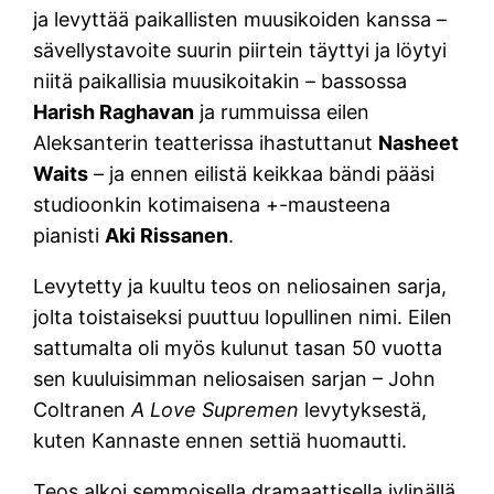
ja levyttää paikallisten muusikoiden kanssa –
sävellystavoite suurin piirtein täyttyi ja löytyi
niitä paikallisia muusikoitakin – bassossa
Harish Raghavan
ja rummuissa eilen
Aleksanterin teatterissa ihastuttanut
Nasheet
Waits
– ja ennen eilistä keikkaa bändi pääsi
studioonkin kotimaisena +-mausteena
pianisti
Aki Rissanen
.
Levytetty ja kuultu teos on neliosainen sarja,
jolta toistaiseksi puuttuu lopullinen nimi. Eilen
sattumalta oli myös kulunut tasan 50 vuotta
sen kuuluisimman neliosaisen sarjan – John
Coltranen
A Love Supremen
levytyksestä,
kuten Kannaste ennen settiä huomautti.
Teos alkoi semmoisella dramaattisella jylinällä