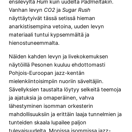
ensilevyltä
Hum
kuin uudelta
Padmeltakin
.
Vanhan levyn
CO2
ja
Sugar Rush
näyttäytyivät tässä setissä hieman
anarkistisempina vetoina, uuden levyn
materiaali tuntui kypsemmältä ja
hienostuneemmalta.
Näiden kahden levyn ja livekokemuksen
näytöillä Pesonen kuuluu ehdottomasti
Pohjois-Euroopan jazz-kentän
mielenkiintoisimpiin nuoriin säveltäjiin.
Sävellyksien taustalta löytyy selkeitä teemoja
ja ajatuksia ja omaperäinen, vahva
lähestyminen isomman orkesterin
mahdollisuuksiin ja erittäin laaja tunnelmien ja
tunteiden skaala lupailee paljon
tulevaisuudelta. Monissa isommissa jazz-