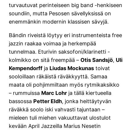
turvautuvat perinteiseen big band -henkiseen
soundiin, mutta Pesosen sävellyksissä on
enemmänkin modernin klassisen sävyjä.
Bändin riveistä löytyy eri instrumenteista free
jazzin raakaa voimaa ja herkempää
tunnelmaa. Eturivin saksofoni/klarinetti -
kolmikko on sitä freempää –
Otis Sandsjö
,
Uli
Kempendorff
ja
Liudas Mockunas
toivat
sooloillaan räkäistä räväkkyyttä. Samaa
maata oli pohjimmiltaan myös rytmikaksikko
– rummuissa
Marc Lohr
ja tällä kiertueella
bassossa
Petter Eldh
, jonka heittäytyvän
räväkkä soolo iski vahvasti tajuntaan –
mieleen tuli miehen vakuuttavat ulostulot
kevään April Jazzeilla Marius Nesetin