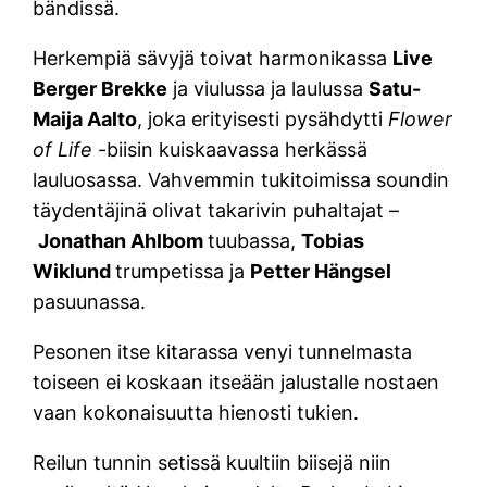
bändissä.
Herkempiä sävyjä toivat harmonikassa
Live
Berger Brekke
ja viulussa ja laulussa
Satu-
Maija Aalto
, joka erityisesti pysähdytti
Flower
of Life
-biisin kuiskaavassa herkässä
lauluosassa. Vahvemmin tukitoimissa soundin
täydentäjinä olivat takarivin puhaltajat –
Jonathan Ahlbom
tuubassa,
Tobias
Wiklund
trumpetissa ja
Petter Hängsel
pasuunassa.
Pesonen itse kitarassa venyi tunnelmasta
toiseen ei koskaan itseään jalustalle nostaen
vaan kokonaisuutta hienosti tukien.
Reilun tunnin setissä kuultiin biisejä niin