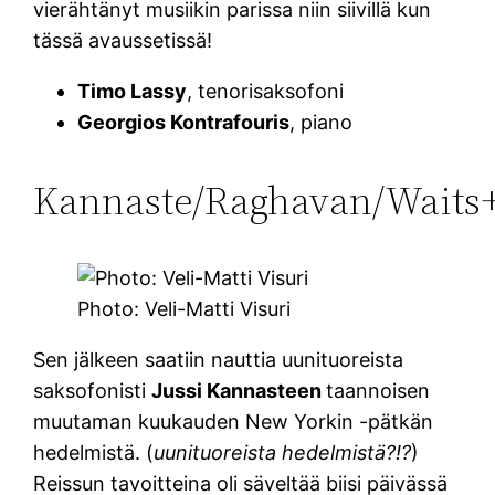
vierähtänyt musiikin parissa niin siivillä kun
tässä avaussetissä!
Timo Lassy
, tenorisaksofoni
Georgios Kontrafouris
, piano
Kannaste/Raghavan/Waits
Photo: Veli-Matti Visuri
Sen jälkeen saatiin nauttia uunituoreista
saksofonisti
Jussi Kannasteen
taannoisen
muutaman kuukauden New Yorkin -pätkän
hedelmistä. (
uunituoreista hedelmistä?!?
)
Reissun tavoitteina oli säveltää biisi päivässä