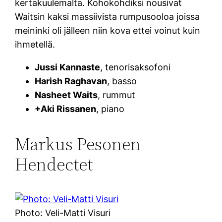
kertakuulemalta. Kohokohdiksi nousivat
Waitsin kaksi massiivista rumpusooloa joissa
meininki oli jälleen niin kova ettei voinut kuin
ihmetellä.
Jussi Kannaste
, tenorisaksofoni
Harish Raghavan
, basso
Nasheet Waits
, rummut
+Aki Rissanen
, piano
Markus Pesonen
Hendectet
Photo: Veli-Matti Visuri