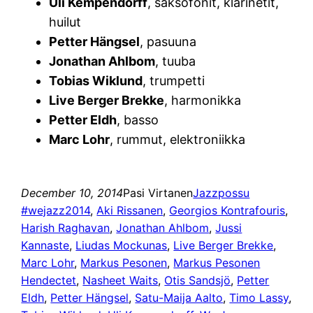
Uli Kempendorff
, saksofonit, klarinetit,
huilut
Petter Hängsel
, pasuuna
Jonathan Ahlbom
, tuuba
Tobias Wiklund
, trumpetti
Live Berger Brekke
, harmonikka
Petter Eldh
, basso
Marc Lohr
, rummut, elektroniikka
December 10, 2014
Pasi Virtanen
Jazzpossu
#wejazz2014
, 
Aki Rissanen
, 
Georgios Kontrafouris
, 
Harish Raghavan
, 
Jonathan Ahlbom
, 
Jussi
Kannaste
, 
Liudas Mockunas
, 
Live Berger Brekke
, 
Marc Lohr
, 
Markus Pesonen
, 
Markus Pesonen
Hendectet
, 
Nasheet Waits
, 
Otis Sandsjö
, 
Petter
Eldh
, 
Petter Hängsel
, 
Satu-Maija Aalto
, 
Timo Lassy
, 