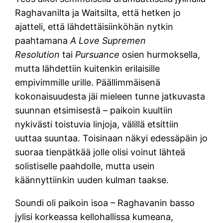
Raghavanilta ja Waitsilta, että hetken jo
ajatteli, että lähdettäisiinköhän nytkin
paahtamana
A Love Supremen
Resolution
tai
Pursuance
osien hurmoksella,
mutta lähdettiin kuitenkin erilaisille
empivimmille urille. Päällimmäisenä
kokonaisuudesta jäi mieleen tunne jatkuvasta
suunnan etsimisestä – paikoin kuultiin
nykivästi toistuvia linjoja, välillä etsittiin
uuttaa suuntaa. Toisinaan näkyi edessäpäin jo
suoraa tienpätkää jolle olisi voinut lähteä
solistiselle paahdolle, mutta usein
käännyttiinkin uuden kulman taakse.
Soundi oli paikoin isoa – Raghavanin basso
jylisi korkeassa kellohallissa kumeana,