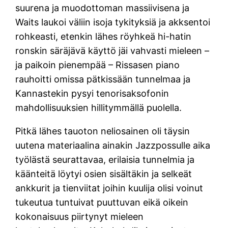
suurena ja muodottoman massiivisena ja
Waits laukoi väliin isoja tykityksiä ja akksentoi
rohkeasti, etenkin lähes röyhkeä hi-hatin
ronskin säräjävä käyttö jäi vahvasti mieleen –
ja paikoin pienempää – Rissasen piano
rauhoitti omissa pätkissään tunnelmaa ja
Kannastekin pysyi tenorisaksofonin
mahdollisuuksien hillitymmällä puolella.
Pitkä lähes tauoton neliosainen oli täysin
uutena materiaalina ainakin Jazzpossulle aika
työlästä seurattavaa, erilaisia tunnelmia ja
käänteitä löytyi osien sisältäkin ja selkeät
ankkurit ja tienviitat joihin kuulija olisi voinut
tukeutua tuntuivat puuttuvan eikä oikein
kokonaisuus piirtynyt mieleen