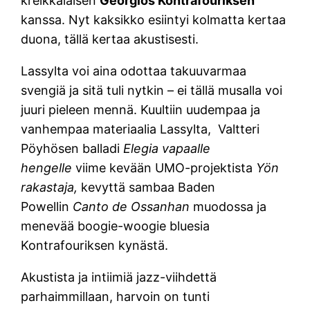
kreikkalaisen
Georgios Kontrafouriksen
kanssa. Nyt kaksikko esiintyi kolmatta kertaa
duona, tällä kertaa akustisesti.
Lassylta voi aina odottaa takuuvarmaa
svengiä ja sitä tuli nytkin – ei tällä musalla voi
juuri pieleen mennä. Kuultiin uudempaa ja
vanhempaa materiaalia Lassylta, Valtteri
Pöyhösen balladi
Elegia vapaalle
hengelle
viime kevään UMO-projektista
Yön
rakastaja,
kevyttä sambaa Baden
Powellin
Canto de Ossanhan
muodossa ja
menevää boogie-woogie bluesia
Kontrafouriksen kynästä.
Akustista ja intiimiä jazz-viihdettä
parhaimmillaan, harvoin on tunti