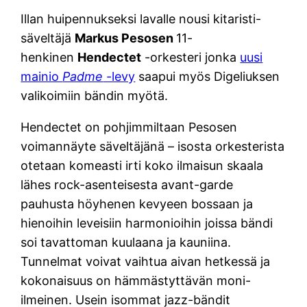
Illan huipennukseksi lavalle nousi kitaristi-
säveltäjä
Markus Pesosen
11-
henkinen
Hendectet
-orkesteri jonka
uusi
mainio
Padme
-levy
saapui myös Digeliuksen
valikoimiin bändin myötä.
Hendectet on pohjimmiltaan Pesosen
voimannäyte säveltäjänä – isosta orkesterista
otetaan komeasti irti koko ilmaisun skaala
lähes rock-asenteisesta avant-garde
pauhusta höyhenen kevyeen bossaan ja
hienoihin leveisiin harmonioihin joissa bändi
soi tavattoman kuulaana ja kauniina.
Tunnelmat voivat vaihtua aivan hetkessä ja
kokonaisuus on hämmästyttävän moni-
ilmeinen. Usein isommat jazz-bändit