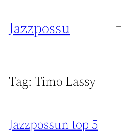
Skip
to
Jazzpossu
content
Tag:
Timo Lassy
Jazzpossun top 5