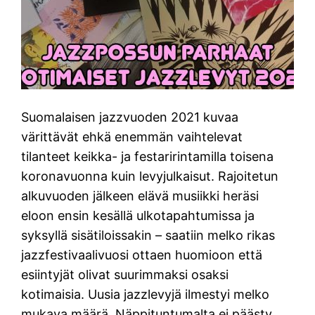
Suomalaisen jazzvuoden 2021 kuvaa
värittävät ehkä enemmän vaihtelevat
tilanteet keikka- ja festaririntamilla toisena
koronavuonna kuin levyjulkaisut. Rajoitetun
alkuvuoden jälkeen elävä musiikki heräsi
eloon ensin kesällä ulkotapahtumissa ja
syksyllä sisätiloissakin – saatiin melko rikas
jazzfestivaalivuosi ottaen huomioon että
esiintyjät olivat suurimmaksi osaksi
kotimaisia. Uusia jazzlevyjä ilmestyi melko
mukava määrä. Näppituntumalta ei päästy